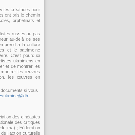
vités créatrices pour
res ont pris le chemin
oles, orphelinats et
rtistes russes au pas
rreur au-delà de ses
en prend à la culture
es et le patrimoine
erre. C’est pourquoi
rtistes ukrainiens en
éer et de montrer les
r montrer les œuvres
ion, les œuvres en
es documents si vous
tesukraine@ldh-
iation des cinéastes
tionale des critiques
edelima) ; Fédération
e l’action culturelle