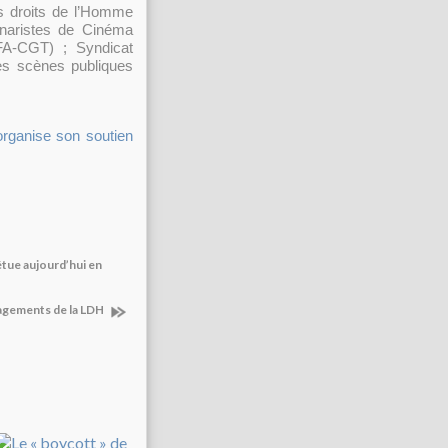
s droits de l’Homme
naristes de Cinéma
SFA-CGT) ; Syndicat
des scènes publiques
organise son soutien
étue aujourd’hui en
gagements de la LDH