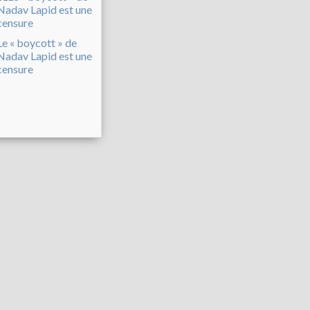
Le « boycott » de
Nadav Lapid est une
censure