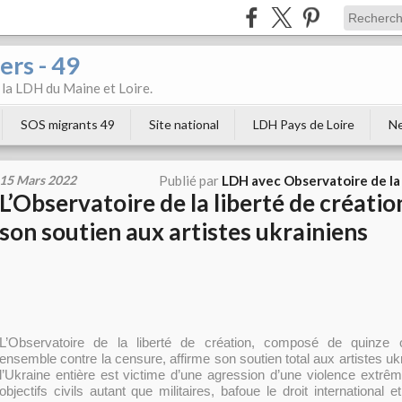
ers - 49
e la LDH du Maine et Loire.
SOS migrants 49
Site national
LDH Pays de Loire
Ne
15 Mars 2022
Publié par
LDH avec Observatoire de la 
L’Observatoire de la liberté de créatio
son soutien aux artistes ukrainiens
L’Observatoire de la liberté de création, composé de quinze or
ensemble contre la censure, affirme son soutien total aux artistes ukr
l’Ukraine entière est victime d’une agression d’une violence extrêm
objectifs civils autant que militaires, bafoue le droit international 