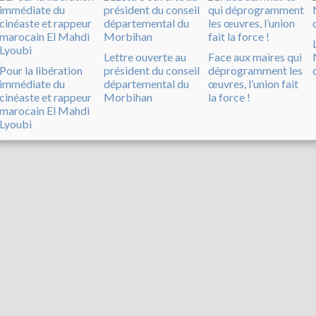
Lettre ouverte au
Face aux maires qui
Pour la libération
président du conseil
déprogramment les
immédiate du
départemental du
œuvres, l’union fait
cinéaste et rappeur
Morbihan
la force !
marocain El Mahdi
Lyoubi