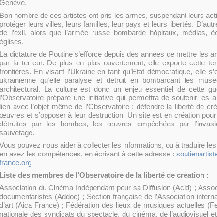
Genève.
Bon nombre de ces artistes ont pris les armes, suspendant leurs acti
protéger leurs villes, leurs familles, leur pays et leurs libertés. D’aut
de l’exil, alors que l’armée russe bombarde hôpitaux, médias, éc
églises.
La dictature de Poutine s’efforce depuis des années de mettre les a
par la terreur. De plus en plus ouvertement, elle exporte cette te
frontières. En visant l’Ukraine en tant qu’Etat démocratique, elle s’
ukrainienne qu’elle paralyse et détruit en bombardant les musé
architectural. La culture est donc un enjeu essentiel de cette gu
l’Observatoire prépare une initiative qui permettra de soutenir les a
lien avec l’objet même de l’Observatoire : défendre la liberté de cr
œuvres et s’opposer à leur destruction. Un site est en création pou
détruites par les bombes, les œuvres empêchées par l’invas
sauvetage.
Vous pouvez nous aider à collecter les informations, ou à traduire l
en avez les compétences, en écrivant à cette adresse :
soutienartis
france.org
Liste des membres de l’Observatoire de la liberté de création :
Association du Cinéma Indépendant pour sa Diffusion (Acid) ; Assoc
documentaristes (Addoc) ; Section française de l’Association interna
d’art (Aica France) ; Fédération des lieux de musiques actuelles (F
nationale des syndicats du spectacle, du cinéma, de l’audiovisuel et d