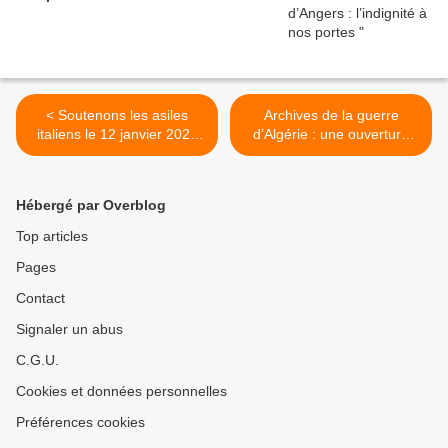
< Soutenons les asiles
Archives de la guerre
italiens le 12 janvier 2022
d’Algérie : une ouverture
devant la chambre de
partielle dont il faudra
l’extradition
surveiller de près la mise en
œuvre >
Hébergé par Overblog
Top articles
Pages
Contact
Signaler un abus
C.G.U.
Cookies et données personnelles
Préférences cookies