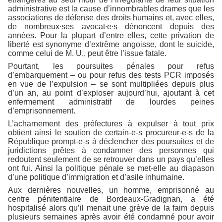
administrative est la cause d’innombrables drames que les
associations de défense des droits humains et, avec elles,
de nombreux∙ses avocat∙e∙s dénoncent depuis des
années. Pour la plupart d’entre elles, cette privation de
liberté est synonyme d’extrême angoisse, dont le suicide,
comme celui de M. U., peut être l’issue fatale.
Pourtant, les poursuites pénales pour refus
d’embarquement – ou pour refus des tests PCR imposés
en vue de l’expulsion – se sont multipliées depuis plus
d’un an, au point d’exploser aujourd’hui, ajoutant à cet
enfermement administratif de lourdes peines
d’emprisonnement.
L’acharnement des préfectures à expulser à tout prix
obtient ainsi le soutien de certain-e-s procureur-e-s de la
République prompt-e-s à déclencher des poursuites et de
juridictions prêtes à condamner des personnes qui
redoutent seulement de se retrouver dans un pays qu’elles
ont fui. Ainsi la politique pénale se met-elle au diapason
d’une politique d’immigration et d’asile inhumaine.
Aux dernières nouvelles, un homme, emprisonné au
centre pénitentiaire de Bordeaux-Gradignan, a été
hospitalisé alors qu’il menait une grève de la faim depuis
plusieurs semaines après avoir été condamné pour avoir