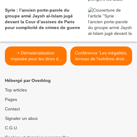
Syrie : l’ancien porte-parole du
groupe armé Jaysh al-Islam jugé
devant la Cour d’assises de Paris
pour complicité de crimes de guerre
< Dématérialisation
Conférence 'Les inégalités,
imposée pour les titres de
terreau de l'extrême droite'
séjour : en Guyane, la
>
justice oblige la préfecture à
rendre le numérique
Hébergé par Overblog
facultatif
Top articles
Pages
Contact
Signaler un abus
C.G.U.