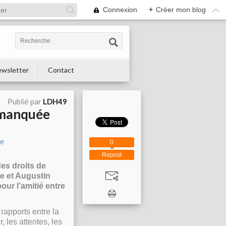
Connexion
+
Créer mon blog
wsletter
Contact
Publié par
LDH49
n manquée
0
Repost
es droits de
e et Augustin
ur l’amitié entre
rapports entre la
, les attentes, les