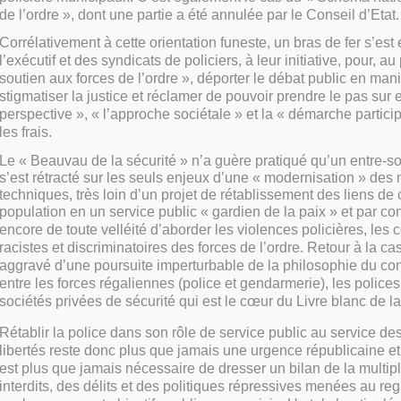
de l’ordre », dont une partie a été annulée par le Conseil d’Etat.
Corrélativement à cette orientation funeste, un bras de fer s’es
l’exécutif et des syndicats de policiers, à leur initiative, pour, au
soutien aux forces de l’ordre », déporter le débat public en man
stigmatiser la justice et réclamer de pouvoir prendre le pas sur 
perspective », « l’approche sociétale » et la « démarche participa
les frais.
Le « Beauvau de la sécurité » n’a guère pratiqué qu’un entre-soi 
s’est rétracté sur les seuls enjeux d’une « modernisation » de
techniques, très loin d’un projet de rétablissement des liens de
population en un
service public « gardien de la paix » et par co
encore de toute velléité d’aborder les violences policières, le
racistes et discriminatoires des forces de l’ordre. Retour à la ca
aggravé d’une poursuite imperturbable de la philosophie du co
entre les forces régaliennes (police et gendarmerie), les polices
sociétés privées de sécurité qui est le cœur du Livre blanc de la
Rétablir la police dans son rôle de service public au service des
libertés reste donc plus que jamais une urgence républicaine et
est plus que jamais nécessaire de dresser un bilan de la multipl
interdits, des délits et des politiques répressives menées au rega