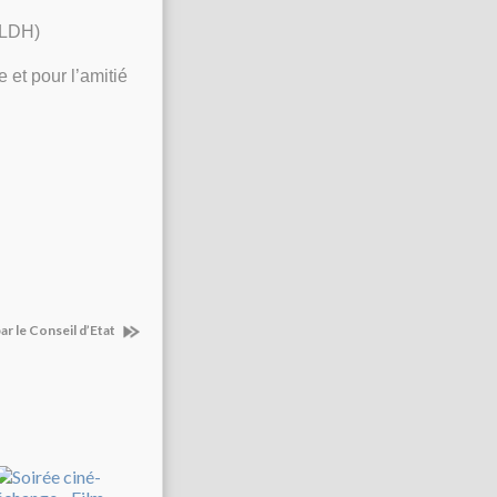
(LDH)
et pour l’amitié
ar le Conseil d’Etat