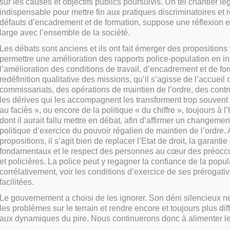
sur les causes et objectifs publics poursuivis. Un tel chantier léga
indispensable pour mettre fin aux pratiques discriminatoires et
défauts d’encadrement et de formation, suppose une réflexion e
large avec l’ensemble de la société.
Les débats sont anciens et ils ont fait émerger des propositions 
permettre une amélioration des rapports police-population en in
l’amélioration des conditions de travail, d’encadrement et de fo
redéfinition qualitative des missions, qu’il s’agisse de l’accueil
commissariats, des opérations de maintien de l’ordre, des contrô
les dérives qui les accompagnent les transforment trop souvent
au faciès », ou encore de la politique « du chiffre », toujours à l
dont il aurait fallu mettre en débat, afin d’affirmer un changemen
politique d’exercice du pouvoir régalien de maintien de l’ordre.
propositions, il s’agit bien de replacer l’Etat de droit, la garantie
fondamentaux et le respect des personnes au cœur des préoccu
et policières. La police peut y regagner la confiance de la popul
corrélativement, voir les conditions d’exercice de ses prérogativ
facilitées.
Le gouvernement a choisi de les ignorer. Son déni silencieux n
les problèmes sur le terrain et rendre encore et toujours plus dif
aux dynamiques du pire. Nous continuerons donc à alimenter le