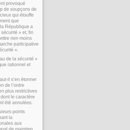
ent provoqué
trop de soupçons de
cieux qui étouffe
lement que
 la République a
curité » et, fin
mettre rien moins
arche participative
écurité ».
au de la sécurité »
gue rationnel et
aut-il s’en étonner
en de l’ordre
n plus restrictives
, dont le caractère
ont été annulées.
sieurs points
ant la
tionales aux
onal de maintien