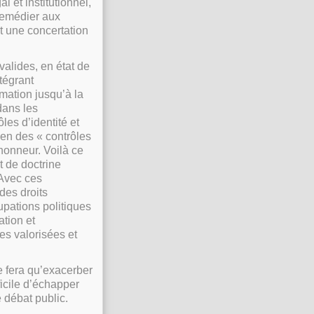
l et institutionnel,
 remédier aux
t une concertation
valides, en état de
tégrant
rmation jusqu’à la
 dans les
les d’identité et
 en des « contrôles
’honneur. Voilà ce
t de doctrine
 Avec ces
 des droits
pations politiques
ation et
es valorisées et
e fera qu’exacerber
ficile d’échapper
 débat public.