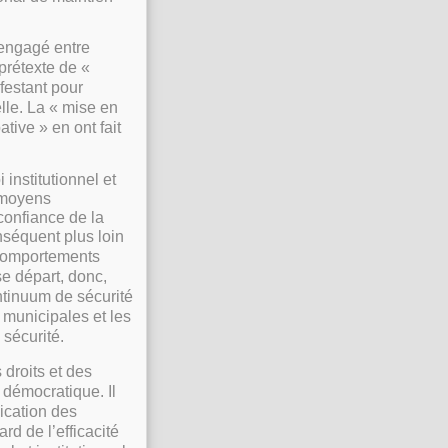
t engagé entre
 prétexte de «
ifestant pour
elle. La « mise en
tive » en ont fait
institutionnel et
s moyens
 confiance de la
nséquent plus loin
s comportements
se départ, donc,
ntinuum de sécurité
 municipales et les
 sécurité.
 droits et des
 démocratique. Il
ication des
rd de l’efficacité