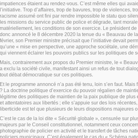
impatiences étaient au rendez-vous. C’est même elles qui avai
l’initiative. Trop d’affaires, trop de bavures, trop de violences, 
racisme assumé ont fini par rendre impossible le statu quo silen
les missions du service public de police et dégrade, tant mora
matériellement, les conditions de son exercice. Le président de
donc annoncé le 8 décembre 2020 la tenue du « Beauvau de la sé
février, son Premier ministre précisait que l’initiative devait per
qu’une « mise en perspective, une approche sociétale, une dém
qui viennent éclairer les pouvoirs publics sur les politiques de s
Mais, contrairement aux propos du Premier ministre, le « Beauv
a exclu la société civile, manifestant ainsi un refus de tout dialo
tout débat démocratique sur ces politiques.
Et le programme annoncé n’a pas été tenu, loin s’en faut. Mais f
? La doctrine politique d’exercice du pouvoir régalien de mainti
légitime des politiques de maintien de la paix publique de plus e
et attentatoires aux libertés ; elle s’appuie sur des lois récentes
liberticide est tel que plusieurs de leurs dispositions majeures 
C’est le cas de la loi dite « Sécurité globale », censurée sur plu
majeurs par le Conseil constitutionnel, notamment ceux concern
photographie de policier en activité et le transfert de tâches na
policiers municipaux. C’est également le cas du « Schéma nati