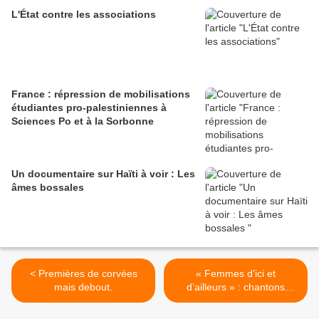
L'État contre les associations
France : répression de mobilisations
étudiantes pro-palestiniennes à
Sciences Po et à la Sorbonne
Un documentaire sur Haïti à voir : Les
âmes bossales
< Premières de corvées
« Femmes d’ici et
mais debout.
d’ailleurs » : chantons
ensemble le samedi 13
mars ! >