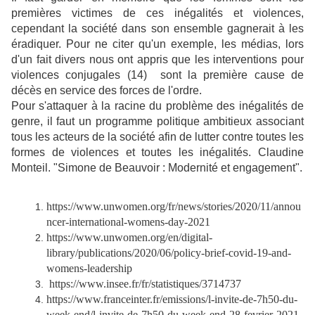
premières victimes de ces inégalités et violences,
cependant la société dans son ensemble gagnerait à les
éradiquer. Pour ne citer qu'un exemple, les médias, lors
d'un fait divers nous ont appris que les interventions pour
violences conjugales (14) sont la première cause de
décès en service des forces de l'ordre.
Pour s'attaquer à la racine du problème des inégalités de
genre, il faut un programme politique ambitieux associant
tous les acteurs de la société afin de lutter contre toutes les
formes de violences et toutes les inégalités. Claudine
Monteil. "Simone de Beauvoir : Modernité et engagement".
https://www.unwomen.org/fr/news/stories/2020/11/annou
ncer-international-womens-day-2021
https://www.unwomen.org/en/digital-
library/publications/2020/06/policy-brief-covid-19-and-
womens-leadership
https://www.insee.fr/fr/statistiques/3714737
https://www.franceinter.fr/emissions/l-invite-de-7h50-du-
week-end/l-invite-de-7h50-du-week-end-28-fevrier-2021