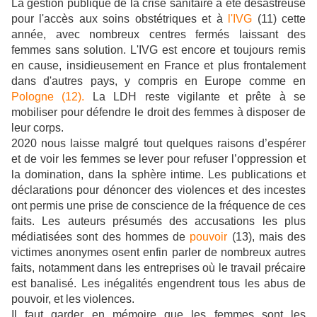
La gestion publique de la crise sanitaire a été désastreuse
pour l'accès aux soins obstétriques et à
l'IVG
(11) cette
année, avec nombreux centres fermés laissant des
femmes sans solution. L'IVG est encore et toujours remis
en cause, insidieusement en France et plus frontalement
dans d'autres pays, y compris en Europe comme en
Pologne
(12)
.
La LDH reste vigilante et prête à se
mobiliser pour défendre le droit des femmes à disposer de
leur corps.
2020 nous laisse malgré tout quelques raisons d’espérer
et de voir les femmes se lever pour refuser l’oppression et
la domination, dans la sphère intime. Les publications et
déclarations pour dénoncer des violences et des incestes
ont permis une prise de conscience de la fréquence de ces
faits. Les auteurs présumés des accusations les plus
médiatisées sont des hommes de
pouvoir
(13), mais des
victimes anonymes osent enfin parler de nombreux autres
faits, notamment dans les entreprises où le travail précaire
est banalisé. Les inégalités engendrent tous les abus de
pouvoir, et les violences.
Il faut garder en mémoire que les femmes sont les