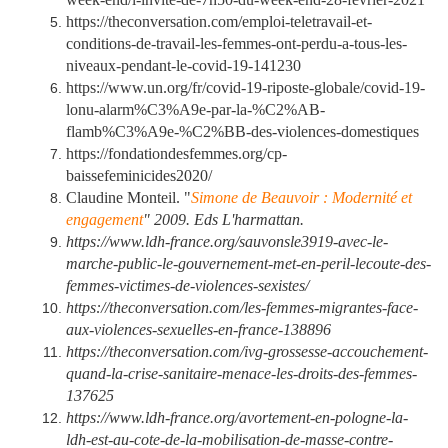
https://theconversation.com/emploi-teletravail-et-
conditions-de-travail-les-femmes-ont-perdu-a-tous-les-
niveaux-pendant-le-covid-19-141230
https://www.un.org/fr/covid-19-riposte-globale/covid-19-
lonu-alarm%C3%A9e-par-la-%C2%AB-
flamb%C3%A9e-%C2%BB-des-violences-domestiques
https://fondationdesfemmes.org/cp-
baissefeminicides2020/
Claudine Monteil. "
Simone de Beauvoir : Modernité et
engagement
" 2009. Eds L'harmattan.
https://www.ldh-france.org/sauvonsle3919-avec-le-
marche-public-le-gouvernement-met-en-peril-lecoute-des-
femmes-victimes-de-violences-sexistes/
https://theconversation.com/les-femmes-migrantes-face-
aux-violences-sexuelles-en-france-138896
https://theconversation.com/ivg-grossesse-accouchement-
quand-la-crise-sanitaire-menace-les-droits-des-femmes-
137625
https://www.ldh-france.org/avortement-en-pologne-la-
ldh-est-au-cote-de-la-mobilisation-de-masse-contre-