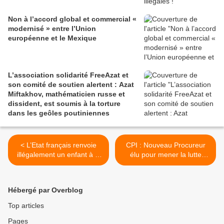
Non à l’accord global et commercial «
modernisé » entre l’Union
européenne et le Mexique
L’association solidarité FreeAzat et
son comité de soutien alertent : Azat
Miftakhov, mathématicien russe et
dissident, est soumis à la torture
dans les geôles poutiniennes
< L’Etat français renvoie
CPI : Nouveau Procureur
illégalement un enfant à la
élu pour mener la lutte
frontière franco-espagnole
contre l'impunité des crimes
graves >
Hébergé par Overblog
Top articles
Pages