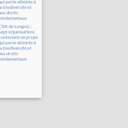
CRA de Longvic :
Sept organisations
contestent un projet
qui porte atteinte à
la biodiversité et
aux droits
fondamentaux