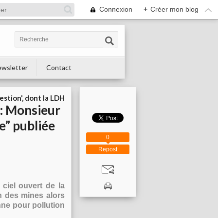
Connexion
+
Créer mon blog
wsletter
Contact
estion', dont la LDH
 : Monsieur
e” publiée
0
Repost
ciel ouvert de la
n des mines alors
nne pour pollution