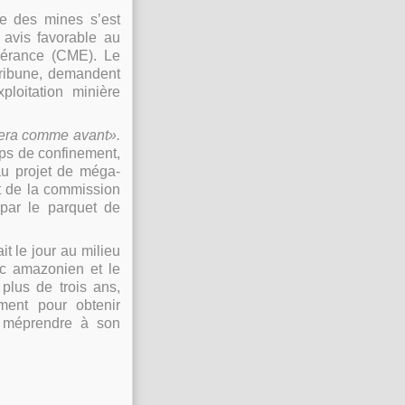
e des mines s’est
 avis favorable au
pérance (CME). Le
 tribune, demandent
ploitation minière
sera comme avant».
mps de confinement,
u projet de méga-
t de la commission
par le parquet de
t le jour au milieu
rc amazonien et le
lus de trois ans,
ment pour obtenir
y méprendre à son