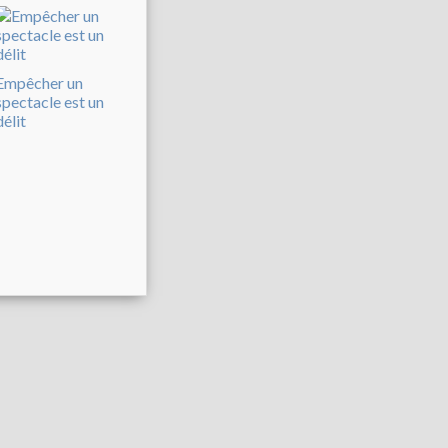
Empêcher un
spectacle est un
délit