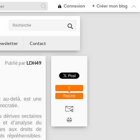
Connexion
+
Créer mon blog
wsletter
Contact
Publié par
LDH49
0
Repost
 au-delà, est une
ocratie.
s dérives sectaires
 et d’analyse du
res aux droits de
ts répréhensibles.