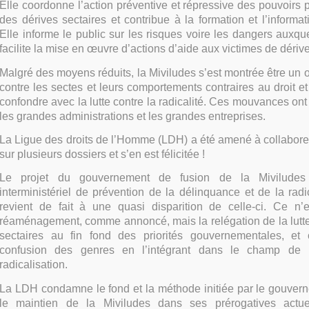
Elle coordonne l’action préventive et répressive des pouvoirs p
des dérives sectaires et contribue à la formation et l’informa
Elle informe le public sur les risques voire les dangers auxque
facilite la mise en œuvre d’actions d’aide aux victimes de dérive
Malgré des moyens réduits, la Miviludes s’est montrée être un out
contre les sectes et leurs comportements contraires au droit et
confondre avec la lutte contre la radicalité. Ces mouvances ont
les grandes administrations et les grandes entreprises.
La Ligue des droits de l’Homme (LDH) a été amené à collabore
sur plusieurs dossiers et s’en est félicitée !
Le projet du gouvernement de fusion de la Mivilude
interministériel de prévention de la délinquance et de la rad
revient de fait à une quasi disparition de celle-ci. Ce n
réaménagement, comme annoncé, mais la relégation de la lutte
sectaires au fin fond des priorités gouvernementales, et 
confusion des genres en l’intégrant dans le champ de l
radicalisation.
La LDH condamne le fond et la méthode initiée par le gouve
le maintien de la Miviludes dans ses prérogatives actue