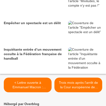
Empêcher un spectacle est un délit
Inquiétante entrée d’un mouvement
occulte à la Fédération française de
handball
< Lettre ouverte à
Trois mois après l'arrêt de
Emmanuel Macron :
la Cour européenne des
Obtenir de l’UE un retrait
droits de l'Homme, les
conjoint et coordonné du
enfants français sont
Traité sur la charte de
toujours dans des camps
Hébergé par Overblog
l’énergie
de prisonniers en Syrie >