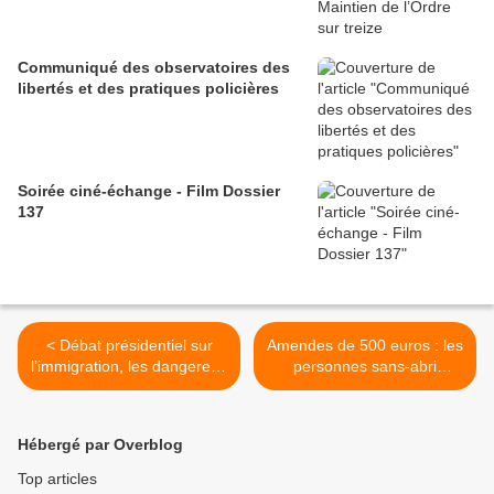
Communiqué des observatoires des
libertés et des pratiques policières
Soirée ciné-échange - Film Dossier
137
< Débat présidentiel sur
Amendes de 500 euros : les
l’immigration, les dangereux
personnes sans-abri
calculs du président de la
menacées >
République
Hébergé par Overblog
Top articles