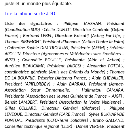
juste et un monde plus équitable.
Lire la tribune sur le JDD
Liste des signataires :
Philippe JAHSHAN, Président
(Coordination SUD) ; Cécile DUFLOT, Directrice Générale (Oxfam
France) ; Bertrand LEBEL, Directeur Exécutif (Acting For Life) ;
Thomas RIBEMONT, Président d’honneur (Action Contre la Faim)
; Catherine Sophie DIMITROULIAS, Présidente (AFEM) ; Frédéric
APOLLIN, Directeur (Agronomes et Vétérinaires sans Frontières –
AVSF) ; Gwenaëlle BOUILLE, Présidente (Aide et Action) ;
Aurélien BEAUCAMP, Président (AIDES) ; Alexandra POTEAU,
coordinatrice générale (Amis des Enfants du Monde) ; Thomas
DE LA BOUVRIE, Trésorier (Antenna France) ; Alain CHEVALIER,
President (APIFLORDEV) ; Alain BARRAU, Président (Asmae-
Association Sœur Emmanuelle) ; Halimatou CAMARA,
Présidente (Association des Jeunes Guinéens de France – AJGF) ;
Benoît LAMBERT, Président (Association la Voûte Nubienne) ;
Gilles COLLARD, Directeur Général (Bioforce) ; Philippe
LEVEQUE, Directeur Général (CARE France) ; Sylvie BUKHARI-DE
PONTUAL, Présidente (CCFD-Terre Solidaire) ; Bruno GALLAND,
Conseiller technique régional (CIDR) ; Daneil VERGER, Président