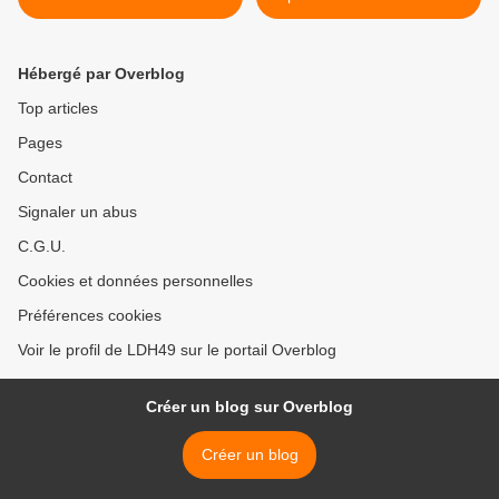
d’incarcération à la maison
Viking et lance un appel aux
d’arrêt d’Angers
dons à tous les citoyens
européens >
Hébergé par Overblog
Top articles
Pages
Contact
Signaler un abus
C.G.U.
Cookies et données personnelles
Préférences cookies
Voir le profil de LDH49 sur le portail Overblog
Créer un blog sur Overblog
Créer un blog