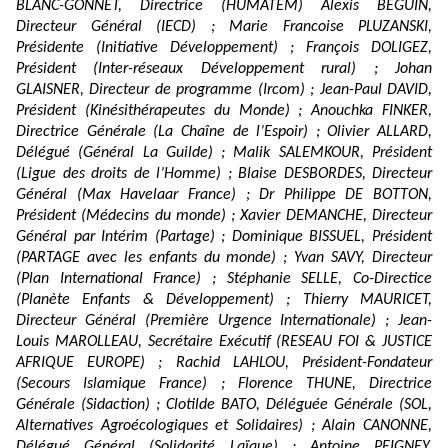
BLANC-GONNET, Directrice (HUMATEM) Alexis BEGUIN,
Directeur Général (IECD) ; Marie Francoise PLUZANSKI,
Présidente (Initiative Développement) ; François DOLIGEZ,
Président (Inter-réseaux Développement rural) ; Johan
GLAISNER, Directeur de programme (Ircom) ; Jean-Paul DAVID,
Président (Kinésithérapeutes du Monde) ; Anouchka FINKER,
Directrice Générale (La Chaîne de l’Espoir) ; Olivier ALLARD,
Délégué (Général La Guilde) ; Malik SALEMKOUR, Président
(Ligue des droits de l’Homme) ; Blaise DESBORDES, Directeur
Général (Max Havelaar France) ; Dr Philippe DE BOTTON,
Président (Médecins du monde) ; Xavier DEMANCHE, Directeur
Général par Intérim (Partage) ; Dominique BISSUEL, Président
(PARTAGE avec les enfants du monde) ; Yvan SAVY, Directeur
(Plan International France) ; Stéphanie SELLE, Co-Directice
(Planète Enfants & Développement) ; Thierry MAURICET,
Directeur Général (Première Urgence Internationale) ; Jean-
Louis MAROLLEAU, Secrétaire Exécutif (RESEAU FOI & JUSTICE
AFRIQUE EUROPE) ; Rachid LAHLOU, Président-Fondateur
(Secours Islamique France) ; Florence THUNE, Directrice
Générale (Sidaction) ; Clotilde BATO, Déléguée Générale (SOL,
Alternatives Agroécologiques et Solidaires) ; Alain CANONNE,
Délégué Général (Solidarité Laïque) ; Antoine PEIGNEY,