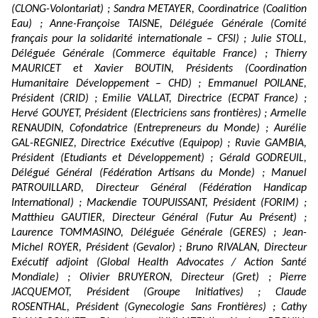
(CLONG-Volontariat) ; Sandra METAYER, Coordinatrice (Coalition
Eau) ; Anne-Françoise TAISNE, Déléguée Générale (Comité
français pour la solidarité internationale – CFSI) ; Julie STOLL,
Déléguée Générale (Commerce équitable France) ; Thierry
MAURICET et Xavier BOUTIN, Présidents (Coordination
Humanitaire Développement – CHD) ; Emmanuel POILANE,
Président (CRID) ; Emilie VALLAT, Directrice (ECPAT France) ;
Hervé GOUYET, Président (Electriciens sans frontières) ; Armelle
RENAUDIN, Cofondatrice (Entrepreneurs du Monde) ; Aurélie
GAL-REGNIEZ, Directrice Exécutive (Equipop) ; Ruvie GAMBIA,
Président (Etudiants et Développement) ; Gérald GODREUIL,
Délégué Général (Fédération Artisans du Monde) ; Manuel
PATROUILLARD, Directeur Général (Fédération Handicap
International) ; Mackendie TOUPUISSANT, Président (FORIM) ;
Matthieu GAUTIER, Directeur Général (Futur Au Présent) ;
Laurence TOMMASINO, Déléguée Générale (GERES) ; Jean-
Michel ROYER, Président (Gevalor) ; Bruno RIVALAN, Directeur
Exécutif adjoint (Global Health Advocates / Action Santé
Mondiale) ; Olivier BRUYERON, Directeur (Gret) ; Pierre
JACQUEMOT, Président (Groupe Initiatives) ; Claude
ROSENTHAL, Président (Gynecologie Sans Frontières) ; Cathy