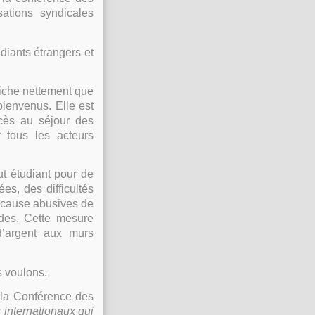
sations syndicales
diants étrangers et
fiche nettement que
bienvenus. Elle est
ccès au séjour des
 tous les acteurs
ut étudiant pour de
s, des difficultés
n cause abusives de
udes. Cette mesure
d’argent aux murs
s voulons.
 la Conférence des
 internationaux qui