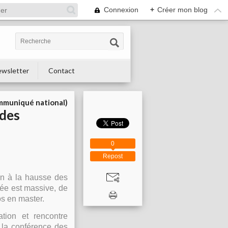
Connexion
+
Créer mon blog
wsletter
Contact
muniqué national)
 des
0
Repost
on à la hausse des
cée est massive, de
os en master.
tion et rencontre
 la conférence des