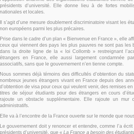
présidents d’université. Elle donne lieu à de fortes mobili
nationales et locales.
Il s’agit d’une mesure doublement discriminatoire visant les étu
non européens parmi les plus précaires.
Prise dans le cadre d’un plan « Bienvenue en France », elle af
ceux qui viennent des pays les plus pauvres ne sont pas les 
dans la droite ligne de la « loi Collomb » restreignant l’a
étrangers en France, elle aussi largement condamnée par
associatifs, sans que le gouvernement n’en tienne compte.
Nous sommes déjà témoins des difficultés d’obtention du stat
nombreux jeunes étrangers vivant en France depuis des année
d’obtention de visa pour ceux qui veulent venir, des remises e
titres de séjour étudiants pour des étrangers en cours d’ét
rajoute un obstacle supplémentaire. Elle rajoute un mur 
administratifs.
Elle va à l’encontre de la France ouverte sur le monde que nou
Le gouvernement doit y renoncer et entendre, comme l’a écrit
présidents d’université, que «
La France a besoin des étudiants