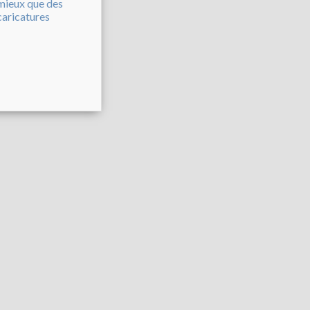
mieux que des
caricatures