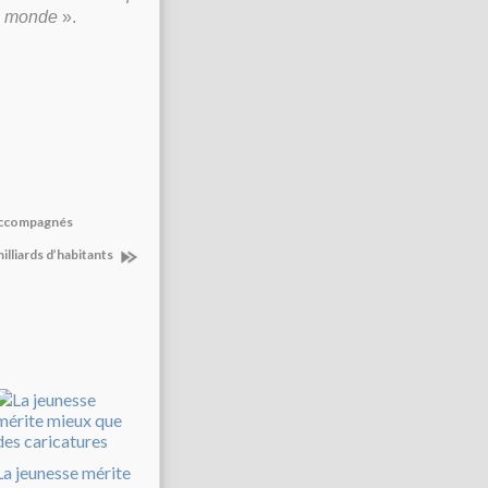
e monde
».
 accompagnés
illiards d’habitants
La jeunesse mérite