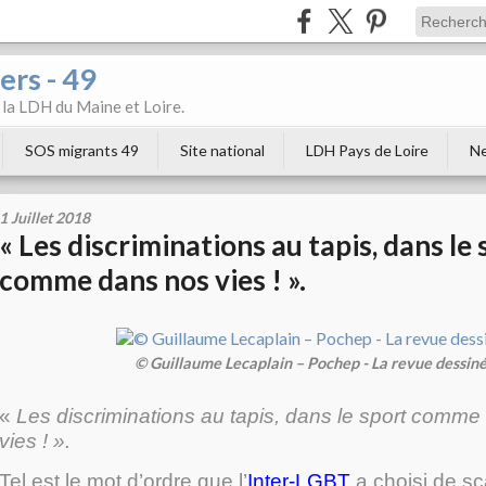
ers - 49
e la LDH du Maine et Loire.
SOS migrants 49
Site national
LDH Pays de Loire
Ne
1 Juillet 2018
« Les discriminations au tapis, dans le 
comme dans nos vies ! ».
© Guillaume Lecaplain – Pochep - La revue dessin
«
Les discriminations au tapis, dans le sport comme
vies ! ».
Tel est le mot d’ordre que l’
Inter-LGBT
a choisi de sc