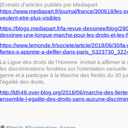
(Extraits d’articles publiés par Mediapart
https://www.mediapart.fr/journal/france/300618/les-pol
veulent-etre-plus-visibles
https://blogs.mediapart.fr/la-revue-dessinee/blog/29
dessinee-une-longue-marche-pour-les-droits-et-les-f
https://www.lemonde.fr/societe/article/2018/06/30/l
fiertes-s-apprete-a-defiler-dans-paris_5323730_322
La Ligue des droits de l’Homme invitait à affirmer le
les discriminations fondées sur l’orientation sexuelle e
genre et à participer à la Marche des fiertés du 30 jui
l’égalité des droits.
http://ldh49.over-blog.org/2018/06/marche-des-fiertes
ensemble-l-egalite-des-droits-sans-aucune-discrimin
,
#libertés
#Discriminations - Racisme