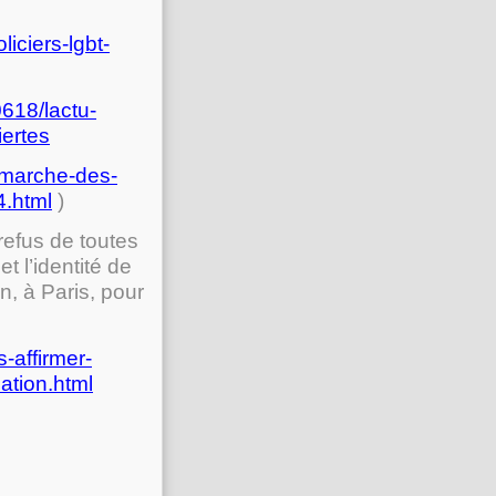
iciers-lgbt-
0618/lactu-
iertes
a-marche-des-
4.html
)
 refus de toutes
t l’identité de
n, à Paris, pour
-affirmer-
ation.html