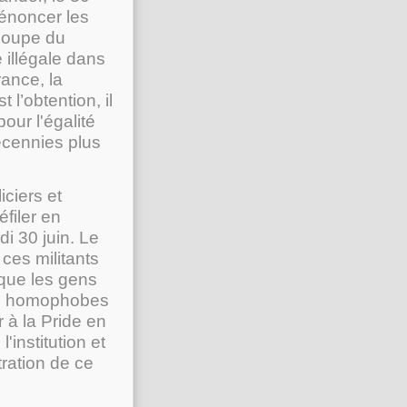
dénoncer les
Coupe du
 illégale dans
ance, la
l’obtention, il
pour l'égalité
décennies plus
ciers et
éfiler en
i 30 juin. Le
 ces militants
t que les gens
ons homophobes
r à la Pride en
'institution et
tration de ce