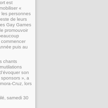
ort est
 mobiliser «
ar les personnes
este de leurs
e des Gay Games
 de promouvoir
e beaucoup
 à commencer
année puis au
es chants
mutilations
é d’évoquer son
 sponsors », a
amora-Cruz, lors
ilé, samedi 30