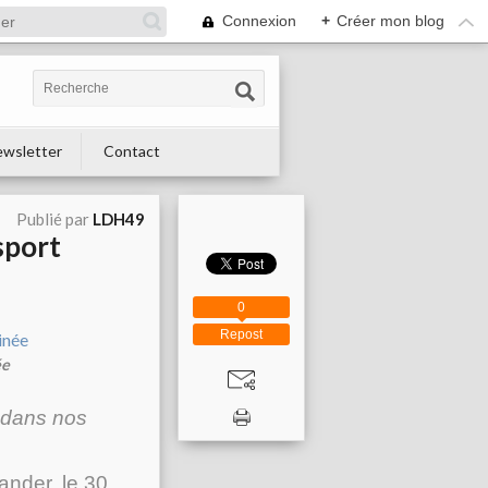
Connexion
+
Créer mon blog
wsletter
Contact
Publié par
LDH49
sport
0
Repost
ée
 dans nos
ander, le 30