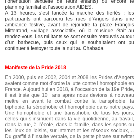
l’orientation sexuelle de leurs enfants) ou encore le
planning familial et l’association AIDES.
A 13 heures, s’est lancée la marche des fiertés : les
participants ont parcouru les rues d’Angers dans une
ambiance festive, avant de rejoindre la place François
Mitterrand, «village associatif», où la musique était au
rendez-vous. Les militants se sont ensuite retrouvés autour
d’un barbecue, puis ceux qui le souhaitaient ont pu
continuer à festoyer toute la nuit au Chabada.
Manifeste de la Pride 2018
En 2000, puis en 2002, 2004 et 2008 les Prides d’Angers
avaient comme mot d’ordre la lutte contre l’homophobie en
France. Aujourd’hui en 2018, à l’occasion de la 19e Pride,
il est triste que 10 ans après nous devions à nouveau
mettre en avant le combat contre la transphobie, la
biphobie, la sérophobie et l’homophobie dans notre pays.
Une homophobie et une transphobie de tous les jours,
celles qui s’insinuent dans la vie quotidienne, au travail,
dans la rue, à l’école, dans la famille, dans les sports ou
les lieux de loisirs, sur internet et les réseaux sociaux,…
Du graffiti à l’insulte verbale, de la petite phrase sur twitter