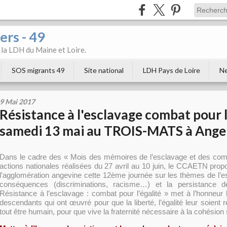
ers - 49
e la LDH du Maine et Loire.
SOS migrants 49
Site national
LDH Pays de Loire
Ne
9 Mai 2017
Résistance à l'esclavage combat pour l'
samedi 13 mai au TROIS-MATS à Ange
Dans le cadre des « Mois des mémoires de l’esclavage et des comba
actions nationales réalisées du 27 avril au 10 juin, le CCAETN prop
l’agglomération angevine cette 12ème journée sur les thèmes de l’
conséquences (discriminations, racisme…) et la persistance d
Résistance à l’esclavage : combat pour l’égalité » met à l’honneur 
descendants qui ont œuvré pour que la liberté, l’égalité leur soien
tout être humain, pour que vive la fraternité nécessaire à la cohésion 