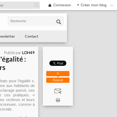
Connexion
+
Créer mon blog
wsletter
Contact
Publié par
LDH49
égalité :
rs
0
Repost
ts pour l’égalité »,
ose aux habitants de
esclavage passé, ses
e ces pratiques. «
les victimes et leurs
t reconnues, comme à
sociale.