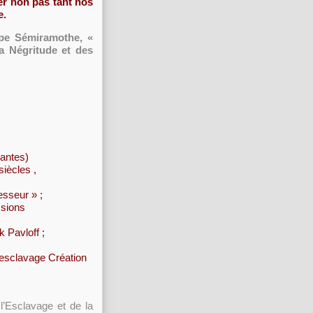
er non pas tant nos
e.
ippe Sémiramothe, «
la Négritude et des
Nantes)
iècles ,
esseur » ;
ssions
k Pavloff ;
l’esclavage Création
l’Esclavage et de la