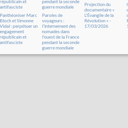
Projection du
documentaire «
Panthéoniser Marc
Paroles de
L'Évangile de la
Bloch et Simonne
voyageurs :
Révolution » -
Vidal : perpétuer un
l'internement des
17/03/2026
engagement
nomades dans
républicain et
l'ouest de la France
antifasciste
pendant la seconde
guerre mondiale