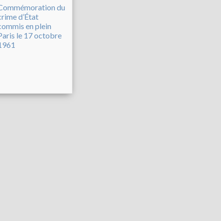
Commémoration du
crime d’État
commis en plein
Paris le 17 octobre
1961