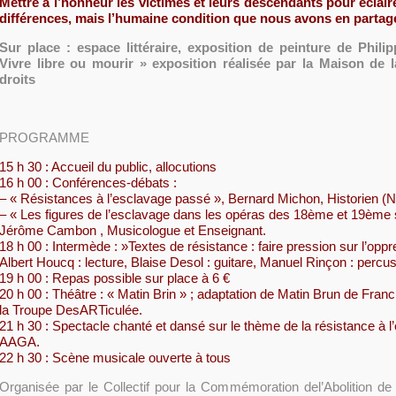
Mettre à l’honneur les victimes et leurs descendants pour éclair
différences, mais l’humaine condition que nous avons en partag
Sur place : espace littéraire, exposition de peinture de Phil
Vivre libre ou mourir » exposition réalisée par la Maison de 
droits
PROGRAMME
15 h 30 : Accueil du public, allocutions
16 h 00 : Conférences-débats :
– « Résistances à l’esclavage passé », Bernard Michon, Historien (
– « Les figures de l’esclavage dans les opéras des 18ème et 19ème s
Jérôme Cambon , Musicologue et Enseignant.
18 h 00 : Intermède : »Textes de résistance : faire pression sur l’oppr
Albert Houcq : lecture, Blaise Desol : guitare, Manuel Rinçon : percu
19 h 00 : Repas possible sur place à 6 €
20 h 00 : Théâtre : « Matin Brin » ; adaptation de Matin Brun de Franc
la Troupe DesARTiculée.
21 h 30 : Spectacle chanté et dansé sur le thème de la résistance à 
AAGA.
22 h 30 : Scène musicale ouverte à tous
Organisée par le Collectif pour la Commémoration del’Abolition de 