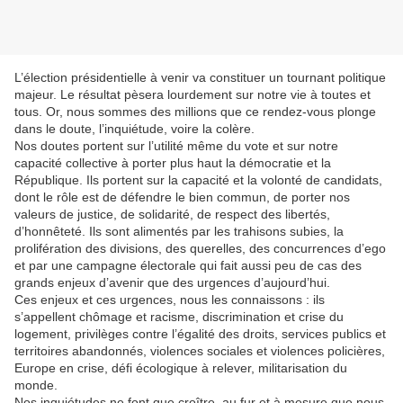
L’élection présidentielle à venir va constituer un tournant politique
majeur. Le résultat pèsera lourdement sur notre vie à toutes et
tous. Or, nous sommes des millions que ce rendez-vous plonge
dans le doute, l’inquiétude, voire la colère.
Nos doutes portent sur l’utilité même du vote et sur notre
capacité collective à porter plus haut la démocratie et la
République. Ils portent sur la capacité et la volonté de candidats,
dont le rôle est de défendre le bien commun, de porter nos
valeurs de justice, de solidarité, de respect des libertés,
d’honnêteté. Ils sont alimentés par les trahisons subies, la
prolifération des divisions, des querelles, des concurrences d’ego
et par une campagne électorale qui fait aussi peu de cas des
grands enjeux d’avenir que des urgences d’aujourd’hui.
Ces enjeux et ces urgences, nous les connaissons : ils
s’appellent chômage et racisme, discrimination et crise du
logement, privilèges contre l’égalité des droits, services publics et
territoires abandonnés, violences sociales et violences policières,
Europe en crise, défi écologique à relever, militarisation du
monde.
Nos inquiétudes ne font que croître, au fur et à mesure que nous