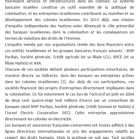
fournissent services et infrastructures dans les colonies. Le système
bancaire israélien constitue un outil essentiel de la politique de
colonisation, et les entreprises israéliennes contribuent au maintien et au
développement des colonies israéliennes. En 2013 déjà, une mission
d’enquête indépendante des Nations unies dénonçait le rôle primordial
des banques israéliennes dans la colonisation et les conséquences en
termes de violations des droits de l’Homme.
L’enquête menée par nos organisations révèle des liens financiers entre
ces entités israéliennes et les groupes bancaires français suivants : BNP
Paribas, Société générale, Crédit agricole (et sa filiale LCL), BPCE (et sa
filiale Natixis) et AXA.
Chacune de ces sociétés détient plusieurs participations minoritaires, de
manière directe ou indirecte, dans des banques ou entreprises actives
dans les colonies israéliennes [2]. Au- delà de ces participations, ces
sociétés financent des projets d’entreprises directement impliquées dans
la colonisation. Ce fut notamment le cas lors de l’octroi d’un prêt en 2004
de deux cent quatre-vingt huit millions d’euros par un consortium de
banques (dont BNP Paribas, Société générale, Crédit lyonnais et Natixis) à
l’Israel Electric Corporation (IEC). Cette entreprise approvisionne
directement les colonies en électricité.
Les banques et assurances françaises concernées ont toutes adhéré à des
lignes directrices internationales et pris des engagements relatifs au
respect des droits humains. Mais la pratique ne suit pas. Tant qu’elles