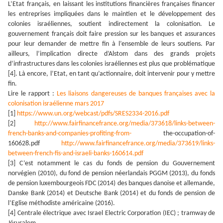
L’Etat français, en laissant les institutions financières françaises financer
les entreprises impliquées dans le maintien et le développement des
colonies israéliennes, soutient indirectement la colonisation. Le
gouvernement français doit faire pression sur les banques et assurances
pour leur demander de mettre fin à l’ensemble de leurs soutiens. Par
ailleurs, l’implication directe d’Alstom dans des grands projets
d’infrastructures dans les colonies israéliennes est plus que problématique
[4]. Là encore, l’Etat, en tant qu’actionnaire, doit intervenir pour y mettre
fin.
Lire le rapport :
Les liaisons dangereuses de banques françaises avec la
colonisation israélienne mars 2017
[1]
https://www.un.org/webcast/pdfs/SRES2334-2016.pdf
[2]
http://www.fairfinancefrance.org/media/373618/links-between-
french-banks-and-companies-profiting-from-
the-occupation-of-
160628.pdf
http://www.fairfinancefrance.org/media/373619/links-
between-french-fis-and-israeli-banks-160614.pdf
[3]
C’est notamment le cas du fonds de pension du Gouvernement
norvégien (2010), du fond de pension néerlandais PGGM (2013), du fonds
de pension luxembourgeois FDC (2014) des banques danoise et allemande,
Danske Bank (2014) et Deutsche Bank (2014) et du fonds de pension de
l’Eglise méthodiste américaine (2016).
[4]
Centrale électrique avec Israel Electric Corporation (IEC) ; tramway de