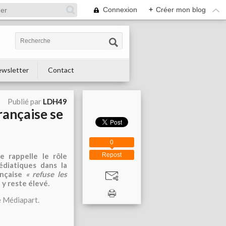
Connexion
+
Créer mon blog
wsletter
Contact
Publié par
LDH49
rançaise se
0
e rappelle le rôle
Repost
édiatiques dans la
ançaise
« refuse les
 y reste élevé.
de Médiapart.