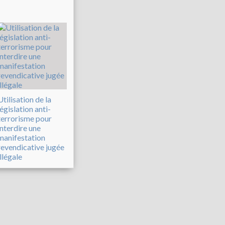
Utilisation de la
législation anti-
terrorisme pour
interdire une
manifestation
revendicative jugée
illégale