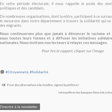
En cette période électorale, il nous rappelle le poids des mo
politiques et des candidats.
De nombreuses organisations, dont la nôtre, participent à ce sursau
le mesurons dans notre département à travers la solidarité qui se
des migrants.
Nous continuerons plus que jamais à dénoncer le racisme et l
sous toutes leurs formes et à diffuser les initiatives solidair
nationales. Nous invitons nos lecteurs à relayer ces messages.
Pour lire le rapport, cliquer sur l’image
,
#Citoyenneté
#Solidarité
Pour des alternatives à la récidive, signez la pétition !
Interpellons les banques liées à la colo
S'inscrire à la newsletter