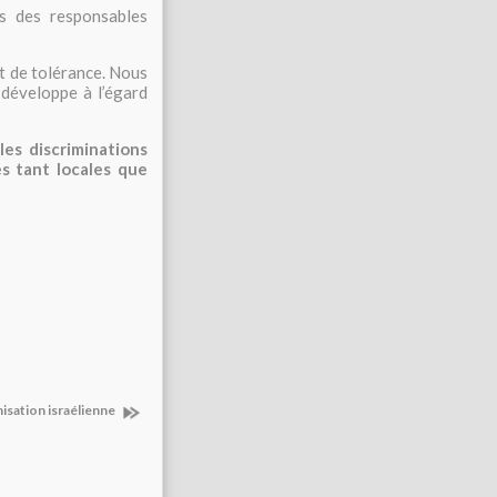
ts des responsables
t de tolérance. Nous
 développe à l’égard
es discriminations
es tant locales que
nisation israélienne