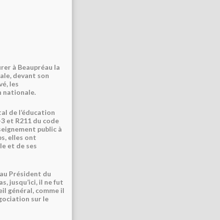
urer à Beaupréau la
nale, devant son
é, les
 nationale.
al de l’éducation
-3 et R211 du code
nseignement public à
s, elles ont
le et de ses
 au Président du
 jusqu’ici, il ne fut
il général, comme il
gociation sur le