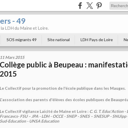
ers - 49
e la LDH du Maine et Loire.
SOS migrants 49
Site national
LDH Pays de Loire
Ne
11 Mars 2015
Collège public à Beupeau : manifestati
2015
Le Collectif pour la promotion de l'école publique dans les Mauges.
L'association des parents d'élèves des écoles publiques de Beaupré
Le Collectif vigilance Laïcité de Maine et Loire :
C. G. T. Educ'Action -
Francavcs- FSU – JPA - LDH - OCCE - SNEP - SNES – SNESUP - SNUipp - 
Sud-Education - UNSA Education