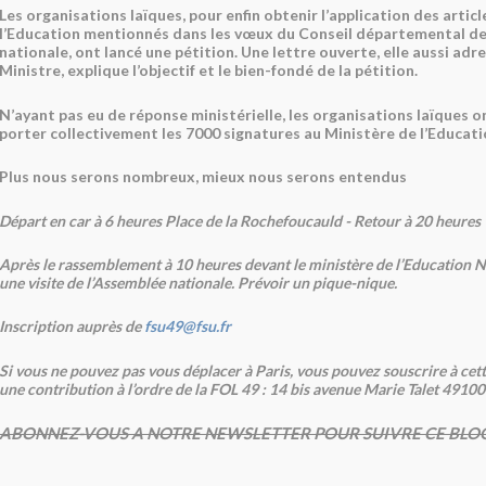
Les organisations laïques, pour enfin obtenir l’application des artic
l’Education mentionnés dans les vœux du Conseil départemental de
nationale, ont lancé une pétition. Une lettre ouverte, elle aussi ad
Ministre, explique l’objectif et le bien-fondé de la pétition.
N’ayant pas eu de réponse ministérielle, les organisations laïques on
porter collectivement les 7000 signatures au Ministère de l’Educati
Plus nous serons nombreux, mieux nous serons entendus
Départ en car à 6 heures Place de la Rochefoucauld - Retour à 20 heures
Après le rassemblement à 10 heures devant le ministère de l’Education Na
une visite de l’Assemblée nationale. Prévoir un pique-nique.
Inscription auprès de
fsu49@fsu.fr
Si vous ne pouvez pas vous déplacer à Paris, vous pouvez souscrire à cett
une contribution à l’ordre de la FOL 49 : 14 bis avenue Marie Talet 4910
ABONNEZ-VOUS A NOTRE NEWSLETTER POUR SUIVRE CE BLO