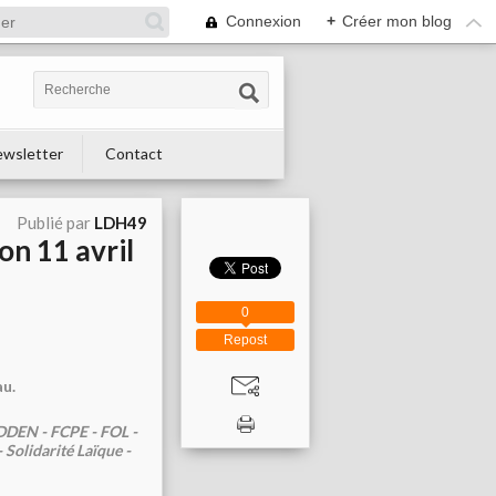
Connexion
+
Créer mon blog
wsletter
Contact
Publié par
LDH49
on 11 avril
0
Repost
au.
 DDEN - FCPE - FOL -
Solidarité Laïque -