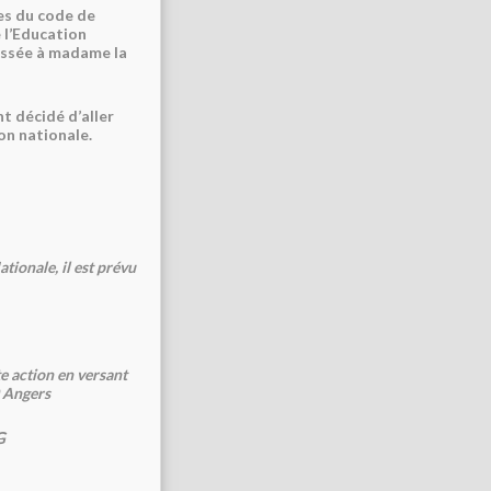
les du code de
 l’Education
ressée à madame la
t décidé d’aller
on nationale.
tionale, il est prévu
e action en versant
0 Angers
G