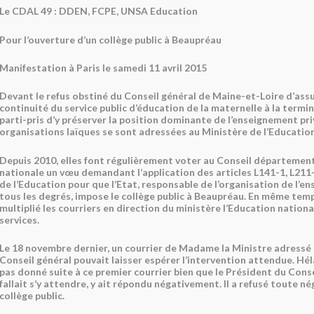
Le CDAL 49 : DDEN, FCPE, UNSA Education
Pour l’ouverture d’un collège public à Beaupréau
Manifestation à Paris le samedi 11 avril 2015
Devant le refus obstiné du Conseil général de Maine-et-Loire d’ass
continuité du service public d’éducation de la maternelle à la termi
parti-pris d’y préserver la position dominante de l’enseignement priv
organisations laïques se sont adressées au Ministère de l’Education
Depuis 2010, elles font régulièrement voter au Conseil département
nationale un vœu demandant l’application des articles L141-1, L211
de l’Education pour que l’Etat, responsable de l’organisation de l’e
tous les degrés, impose le collège public à Beaupréau. En même temp
multiplié les courriers en direction du ministère l’Education nationa
services.
Le 18 novembre dernier, un courrier de Madame la Ministre adressé
Conseil général pouvait laisser espérer l’intervention attendue. Hélas,
pas donné suite à ce premier courrier bien que le Président du Conse
fallait s’y attendre, y ait répondu négativement. Il a refusé toute né
collège public.