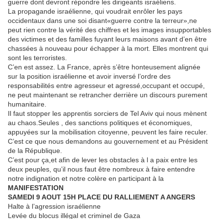
guerre dont devront répondre les dirigeants israéliens.
La propagande israélienne, qui voudrait enrôler les pays
occidentaux dans une soi disant«guerre contre la terreur»,ne
peut rien contre la vérité des chiffres et les images insupportables
des victimes et des familles fuyant leurs maisons avant d’en être
chassées à nouveau pour échapper à la mort. Elles montrent qui
sont les terroristes.
C’en est assez. La France, après s’être honteusement alignée
sur la position israélienne et avoir inversé l’ordre des
responsabilités entre agresseur et agressé,occupant et occupé,
ne peut maintenant se retrancher derrière un discours purement
humanitaire.
Il faut stopper les apprentis sorciers de Tel Aviv qui nous mènent
au chaos.Seules , des sanctions politiques et économiques,
appuyées sur la mobilisation citoyenne, peuvent les faire reculer.
C’est ce que nous demandons au gouvernement et au Président
de la République.
C’est pour ça,et afin de lever les obstacles à l a paix entre les
deux peuples, qu’il nous faut être nombreux à faire entendre
notre indignation et notre colère en participant à la
MANIFESTATION
SAMEDI 9 AOUT 15H PLACE DU RALLIEMENT A ANGERS
Halte à l’agression israélienne
Levée du blocus illégal et criminel de Gaza