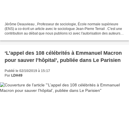
Jérôme Deauvieau , Professeur de sociologie, École normale supérieure
(ENS) a co-écrit un article avec le sociologue Jean‑Pierre Terrail . C'est une
contribution au débat que nous publions ici avec l'autorisation des auteurs :
Débat : Ce que dit la sociologie...
‘L’appel des 108 célébrités à Emmanuel Macron
pour sauver l’hôpital’, publiée dans Le Parisien
Publié le 02/10/2019 à 15:17
Par
LDH49