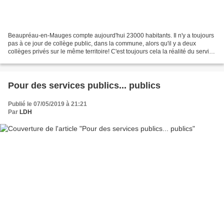
Beaupréau-en-Mauges compte aujourd'hui 23000 habitants. Il n'y a toujours
pas à ce jour de collège public, dans la commune, alors qu'il y a deux
collèges privés sur le même territoire! C'est toujours cela la réalité du service
public dans les Mauges !...
Pour des services publics... publics
Publié le 07/05/2019 à 21:21
Par
LDH