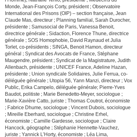
Monde, Jean-François Corty, président ; Observatoire
International des Prisons (OIP) – section française, Jean
Claude Mas, directeur ; Planning familial, Sarah Durocher,
présidente ; Samusocial de Paris, Vanessa Benoit,
directrice générale ; Sidaction, Florence Thune, directrice
générale ; SOS Homophobie, David Raynaud et Julia
Torlet, co-présidents ; SINGA, Benoit Hamon, directeur
général ; Syndicat des Avocats de France, Stéphane
Maugendre, président ; Syndicat de la Magistrature, Judith
Allenbach, présidente ; UNICEF France, Adeline Hazan,
présidente ; Union syndicale Solidaires, Julie Ferrua, co-
déléguée générale ; Utopia 56, Yann Manzi, directeur ; Vox
Public, Erika Campelo, déléguée générale; Pierre-Yves
Baudot, politiste ; Marie Benedetto-Meyer, sociologue ;
Marie-Xavière Catto, juriste ; Thomas Coutrot, économiste
; Fabrice Dhume, sociologue ; Vincent Dubois, sociologue
; Mireille Eberhard, sociologue ; Christine Erhel,
économiste ; Camille Gardesse, sociologue ; Claire
Hancock, géographe ; Stéphanie Hennette-Vauchez,
juriste ; Yannick L’Horty, économiste ; Léa Lima,