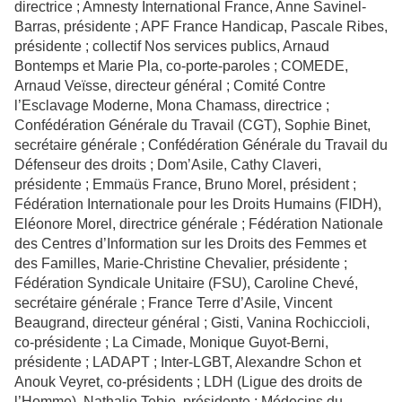
directrice ; Amnesty International France, Anne Savinel-
Barras, présidente ; APF France Handicap, Pascale Ribes,
présidente ; collectif Nos services publics, Arnaud
Bontemps et Marie Pla, co-porte-paroles ; COMEDE,
Arnaud Veïsse, directeur général ; Comité Contre
l’Esclavage Moderne, Mona Chamass, directrice ;
Confédération Générale du Travail (CGT), Sophie Binet,
secrétaire générale ; Confédération Générale du Travail du
Défenseur des droits ; Dom’Asile, Cathy Claveri,
présidente ; Emmaüs France, Bruno Morel, président ;
Fédération Internationale pour les Droits Humains (FIDH),
Eléonore Morel, directrice générale ; Fédération Nationale
des Centres d’Information sur les Droits des Femmes et
des Familles, Marie-Christine Chevalier, présidente ;
Fédération Syndicale Unitaire (FSU), Caroline Chevé,
secrétaire générale ; France Terre d’Asile, Vincent
Beaugrand, directeur général ; Gisti, Vanina Rochiccioli,
co-présidente ; La Cimade, Monique Guyot-Berni,
présidente ; LADAPT ; Inter-LGBT, Alexandre Schon et
Anouk Veyret, co-présidents ; LDH (Ligue des droits de
l’Homme), Nathalie Tehio, présidente ; Médecins du