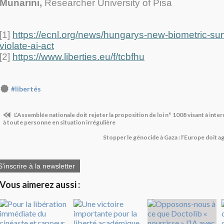
Munarini,
Researcher University of Pisa
[1]
https://ecnl.org/news/hungarys-new-biometric-sur
violate-ai-act
[2]
https://www.liberties.eu/f/tcbfhu
#libertés
L’Assemblée nationale doit rejeter la proposition de loi n° 1008 visant à inter
à toute personne en situation irrégulière
Stopper le génocide à Gaza : l’Europe doit 
S'inscrire à la newsletter
Vous aimerez aussi :