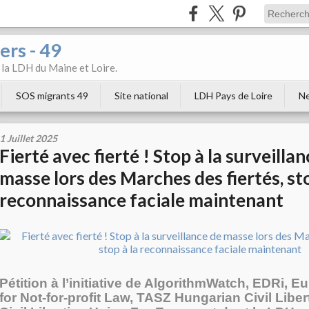
ers - 49
e la LDH du Maine et Loire.
SOS migrants 49
Site national
LDH Pays de Loire
Ne
1 Juillet 2025
Fierté avec fierté ! Stop à la surveilla
masse lors des Marches des fiertés, sto
reconnaissance faciale maintenant
Pétition à l’initiative de AlgorithmWatch, EDRi, 
for Not-for-profit Law, TASZ Hungarian Civil Liber