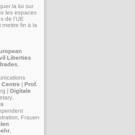
uer la loi sur
ans les espaces
es de l’UE
mettre fin à la
uropean
l Liberties
drades
,
nications
 Centre
|
Prof.
rg |
Digitale
etary,
ks
dependent
tration, Frauen
alen
behr
,