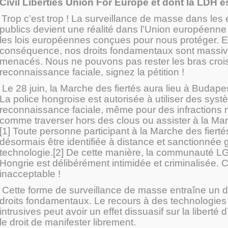
Civil Liberties Union For Europe et dont la LDH e
Trop c’est trop ! La surveillance de masse dans les
publics devient une réalité dans l’Union européenne
les lois européennes conçues pour nous protéger. 
conséquence, nos droits fondamentaux sont massi
menacés. Nous ne pouvons pas rester les bras croisé
reconnaissance faciale, signez la pétition !
Le 28 juin, la Marche des fiertés aura lieu à Budape
La police hongroise est autorisée à utiliser des sys
reconnaissance faciale, même pour des infractions 
comme traverser hors des clous ou assister à la Mar
[1] Toute personne participant à la Marche des fierté
désormais être identifiée à distance et sanctionnée 
technologie.[2] De cette manière, la communauté 
Hongrie est délibérément intimidée et criminalisée. C
inacceptable !
Cette forme de surveillance de masse entraîne un d
droits fondamentaux. Le recours à des technologies 
intrusives peut avoir un effet dissuasif sur la liberté 
le droit de manifester librement.