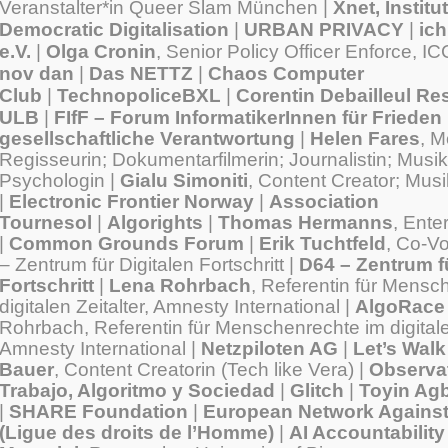
Veranstalter*in Queer Slam München |
Xnet, Institut
Democratic Digitalisation
|
URBAN PRIVACY
|
ich
e.V.
|
Olga Cronin
, Senior Policy Officer Enforce, IC
nov dan
|
Das NETTZ
|
Chaos Computer
Club
|
TechnopoliceBXL
|
Corentin Debailleul Re
ULB
|
FIfF – Forum InformatikerInnen für
Frieden
gesellschaftliche Verantwortung
|
Helen Fares
, M
Regisseurin; Dokumentarfilmerin; Journalistin; Musik
Psychologin |
Gialu Simoniti
, Content Creator; Mus
|
Electronic Frontier Norway
|
Association
Tournesol
|
Algorights
|
Thomas Hermanns
, Ente
|
Common Grounds Forum
|
Erik Tuchtfeld
, Co-Vo
– Zentrum für Digitalen Fortschritt |
D64 – Zentrum fü
Fortschritt
|
Lena Rohrbach
, Referentin für Mensc
digitalen Zeitalter, Amnesty International |
AlgoRace
Rohrbach, Referentin für Menschenrechte im digitalen
Amnesty International |
Netzpiloten AG
|
Let’s Wal
Bauer
, Content Creatorin (Tech like Vera) |
Observat
Trabajo, Algoritmo y Sociedad
|
Glitch
|
Toyin Ag
|
SHARE Foundation
|
European Network Agains
(Ligue des droits de l’Homme)
|
AI Accountability