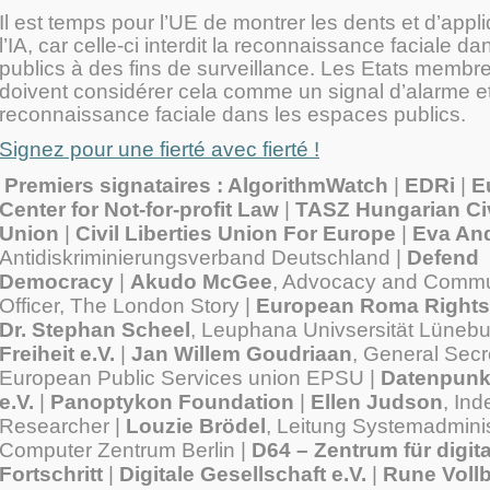
Il est temps pour l’UE de montrer les dents et d’appliq
l’IA, car celle-ci interdit la reconnaissance faciale d
publics à des fins de surveillance. Les Etats membr
doivent considérer cela comme un signal d’alarme et 
reconnaissance faciale dans les espaces publics.
Signez pour une fierté avec fierté !
Premiers signataires : AlgorithmWatch
|
EDRi
|
E
Center for Not-for-profit Law
|
TASZ Hungarian Civi
Union
|
Civil Liberties Union For Europe
|
Eva An
Antidiskriminierungsverband Deutschland |
Defend
Democracy
|
Akudo McGee
, Advocacy and Commu
Officer, The London Story |
European Roma Rights
Dr. Stephan Scheel
, Leuphana Univsersität Lünebu
Freiheit
e.V.
|
Jan Willem Goudriaan
, General Secr
European Public Services union EPSU |
Datenpun
e.V.
|
Panoptykon Foundation
|
Ellen Judson
, In
Researcher |
Louzie Brödel
, Leitung Systemadminis
Computer Zentrum Berlin |
D64 – Zentrum für digit
Fortschritt
|
Digitale Gesellschaft e.V.
|
Rune Voll