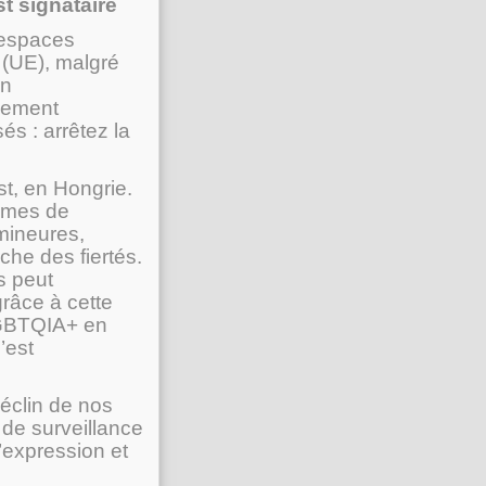
st signataire
 espaces
 (UE), malgré
En
vement
s : arrêtez la
st, en Hongrie.
tèmes de
mineures,
che des fiertés.
s peut
grâce à cette
LGBTQIA+ en
’est
éclin de nos
de surveillance
d’expression et