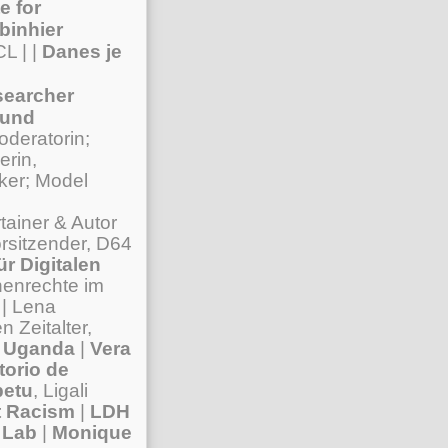
e for
binhier
CL | |
Danes je
searcher
 und
oderatorin;
erin,
iker; Model
rtainer & Autor
rsitzender, D64
r Digitalen
henrechte im
| Lena
 Zeitalter,
k Uganda
|
Vera
orio de
betu
, Ligali
t Racism
|
LDH
 Lab
|
Monique