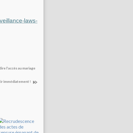
veillance-laws-
dire l’accès au mariage
agir immédiatement !