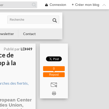
Connexion
+
Créer mon blog
wsletter
Contact
Publié par
LDH49
nce de
p à la
0
Repost
European Center
ties Union,