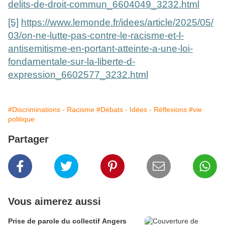
delits-de-droit-commun_6604049_3232.html
[5]
https://www.lemonde.fr/idees/article/2025/05/
03/on-ne-lutte-pas-contre-le-racisme-et-l-
antisemitisme-en-portant-atteinte-a-une-loi-
fondamentale-sur-la-liberte-d-
expression_6602577_3232.html
#Discriminations - Racisme
#Débats - Idées - Réflexions
#vie
politique
Partager
Vous aimerez aussi
Prise de parole du collectif Angers