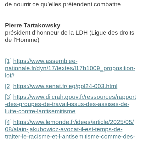
de nourrir ce qu’elles prétendent combattre.
Pierre Tartakowsky
président d’honneur de la LDH (Ligue des droits
de l’Homme)
[1]
https://www.assemblee-
nationale.fr/dyn/17/textes/l17b1009_proposition-
loi#
[2]
https://www.senat.fr/leg/ppl24-003.html
[3]
https://www.dilcrah.gouv.fr/ressources/rapport
-des-groupes-de-travail-issus-des-assises-de-
lutte-contre-lantisemitisme
[4]
https://www.lemonde.fr/idees/article/2025/05/
08/alain-jakubowicz-avocat-il-est-temps-de-
traiter-le-racisme-et-l-antisemitisme-comme-des-