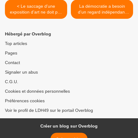
< Le saccage d’une
La démocratie a besoin
exposition d’art ne doit pas
d’un regard indépendant
devenir une banalité
dans les centres de
rétention >
Hébergé par Overblog
Top articles
Pages
Contact
Signaler un abus
C.G.U.
Cookies et données personnelles
Préférences cookies
Voir le profil de LDH49 sur le portail Overblog
Créer un blog sur Overblog