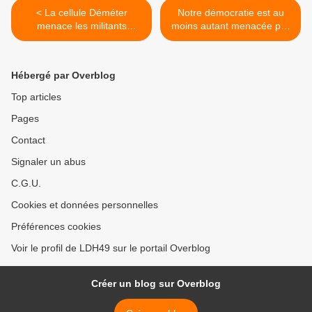
< La cellule Déméter
Notre démocratie est au
menace les militants
moins autant menacée par
animalistes et
un délitement des services
environnementalistes, ainsi
publics que par une
que les libertés associatives
offensive militaire >
Hébergé par Overblog
Top articles
Pages
Contact
Signaler un abus
C.G.U.
Cookies et données personnelles
Préférences cookies
Voir le profil de LDH49 sur le portail Overblog
Créer un blog sur Overblog