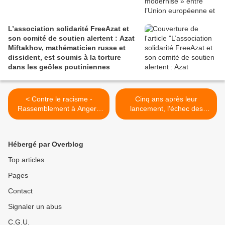
L’association solidarité FreeAzat et
son comité de soutien alertent : Azat
Miftakhov, mathématicien russe et
dissident, est soumis à la torture
dans les geôles poutiniennes
< Contre le racisme -
Cinq ans après leur
Rassemblement à Angers
lancement, l’échec des
et à Chalonnes le 22 mars
cours criminelles
2025
départementales est
manifeste >
Hébergé par Overblog
Top articles
Pages
Contact
Signaler un abus
C.G.U.