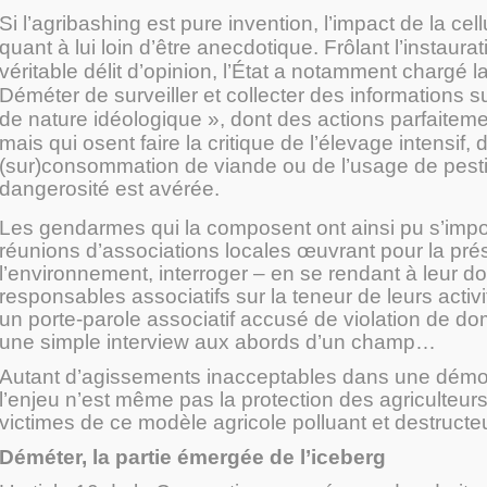
Si l’agribashing est pure invention, l’impact de la ce
quant à lui loin d’être anecdotique. Frôlant l’instaura
véritable délit d’opinion, l’État a notamment chargé la
Déméter de surveiller et collecter des informations su
de nature idéologique », dont des actions parfaiteme
mais
qui osent faire la critique de l’élevage intensif, 
(sur)consommation de viande ou de l’usage de pesti
dangerosité est avérée.
Les gendarmes qui la composent ont ainsi pu s’imp
réunions d’associations locales œuvrant pour la pré
l’environnement, interroger – en se rendant à leur do
responsables associatifs sur la teneur de leurs activ
un porte-parole associatif accusé de violation de dom
une simple interview aux abords d’un champ…
Autant d’agissements inacceptables dans une démoc
l’enjeu n’est même pas la protection des agriculteu
victimes de ce modèle agricole polluant et destructeu
Déméter, la partie émergée de l’iceberg