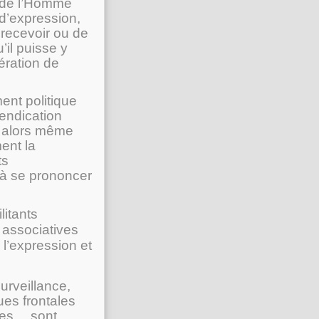
s de l’Homme
 d’expression,
e recevoir ou de
il puisse y
ération de
ent politique
vendication
, alors même
ent la
ts
% à se prononcer
litants
 associatives
 l’expression et
urveillance,
ues frontales
ques… sont