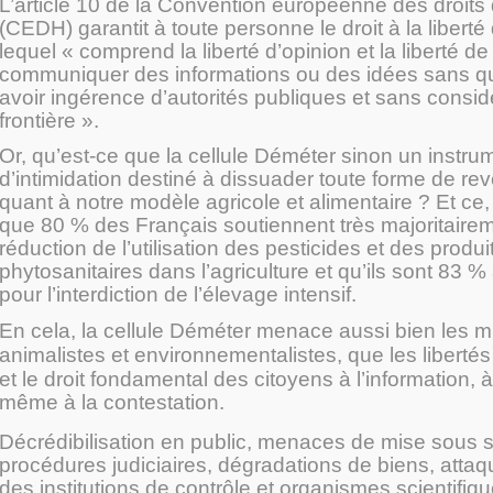
L’article 10 de la Convention européenne des droit
(CEDH) garantit à toute personne le droit à la liberté
lequel « comprend la liberté d’opinion et la liberté d
communiquer des informations ou des idées sans qu’
avoir ingérence d’autorités publiques et sans consid
frontière ».
Or, qu’est-ce que la cellule Déméter sinon un instrum
d’intimidation destiné à dissuader toute forme de re
quant à notre modèle agricole et alimentaire ? Et ce
que 80 % des Français soutiennent très majoritairem
réduction de l’utilisation des pesticides et des produi
phytosanitaires dans l’agriculture et qu’ils sont 83 
pour l’interdiction de l’élevage intensif.
En cela, la cellule Déméter menace aussi bien les mi
animalistes et environnementalistes, que les libertés
et
le droit fondamental des citoyens à l’information, à
même à la contestation.
Décrédibilisation en public, menaces de mise sous s
procédures judiciaires, dégradations de biens, attaq
des institutions de contrôle et organismes scientifi