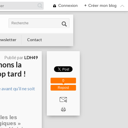
Connexion
+
Créer mon blog
wsletter
Contact
Publié par
LDH49
mons la
op tard !
0
Repost
les les
giques »