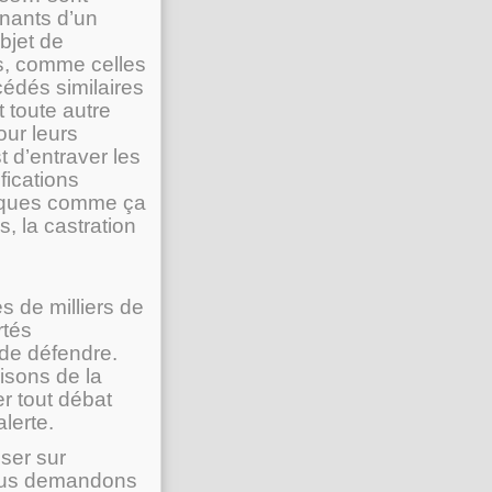
enants d’un
bjet de
es, comme celles
cédés similaires
t toute autre
ur leurs
t d’entraver les
fications
atiques comme ça
, la castration
s de milliers de
rtés
 de défendre.
isons de la
er tout débat
alerte.
ser sur
 nous demandons