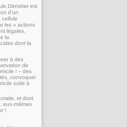
llule Déméter est
tion d’un
 cellule
r les « actions
nt légales,
de la
cides dont la
oser à des
servation de
micile ! – des
ités, convoquer
icile suite à
ratie, et dont
rs, eux-mêmes
r !