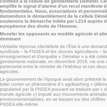
confiées à la cellule de gendarmerie Déméter. Ce
amplifie le signal d’alarme d’un recul manifeste d
fondamentales. Nous, associations et personnali
demandons le démantèlement de la cellule Démét
soutenons la démarche initiée par L214 auprès d
européenne des droits de l’Homme.
Museler les opposants au modèle agricole et ali
dominant
Véritable réponse clientéliste de l’État à une dema
syndicats – la FNSEA et les Jeunes agriculteurs – la
renseignement et d’enquête « Déméter » a été créée
gendarmerie nationale, en décembre 2019, via une 
partenariat entre le ministre de l’Intérieur et ces deu
agricoles.
Le gouvernement de l’époque avait alors prétexté la
lutter contre un phénomène d’« agribashing » (élém
popularisé par la FNSEA pouvant se traduire par « 
monde agricole ») imputé aux mouvements animalis
environnementalistes, en se basant sur des chiffres
FNSEA elle-même.