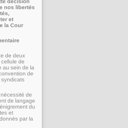
tte décision
e nos libertés
tés,
er et
e la Cour
mentaire
nde de deux
 cellule de
 au sein de la
convention de
x syndicats
 nécessité de
ent de langage
dénigrement du
tes et
 donnés par la