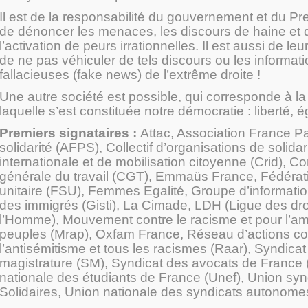
Il est de la responsabilité du gouvernement et du Pr
de dénoncer les menaces, les discours de haine et d
l’activation de peurs irrationnelles. Il est aussi de leu
de ne pas véhiculer de tels discours ou les informat
fallacieuses (fake news) de l’extrême droite !
Une autre société est possible, qui corresponde à la
laquelle s’est constituée notre démocratie : liberté, éga
Premiers signataires :
Attac, Association France Pa
solidarité (AFPS), Collectif d’organisations de solidar
internationale et de mobilisation citoyenne (Crid), C
générale du travail (CGT), Emmaüs France, Fédérat
unitaire (FSU), Femmes Egalité, Groupe d’informatio
des immigrés (Gisti), La Cimade, LDH (Ligue des dro
l’Homme), Mouvement contre le racisme et pour l’ami
peuples (Mrap), Oxfam France, Réseau d’actions co
l’antisémitisme et tous les racismes (Raar), Syndicat
magistrature (SM), Syndicat des avocats de France 
nationale des étudiants de France (Unef), Union syn
Solidaires, Union nationale des syndicats autonome