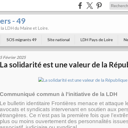
ers - 49
e la LDH du Maine et Loire.
SOS migrants 49
Site national
LDH Pays de Loire
Ne
5 Février 2025
La solidarité est une valeur de la Répu
Communiqué commun à l’initiative de la LDH
Le bulletin identitaire Frontières menace et attaque l
avocats et syndicats intervenant en soutien aux pe
étrangères. Ce n’est pas la première fois que l’extrê
plus ou moins ouvertement des personnalités issu
associatif, judiciaire ou syndical.