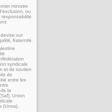
emier ministre
’exclusion, ou
r responsabilité
ions
 devise sur
lité, fraternité.
lestine
ité
onfédération
ion syndicale
n et de soutien
its de
tié entre les
ntre
 de la
(Saf), Union
dicale
s (Unsa).