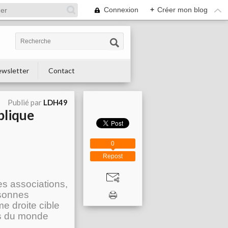
Connexion
+
Créer mon blog
wsletter
Contact
Publié par
LDH49
blique
0
Repost
es associations,
rsonnes
me droite cible
es du monde