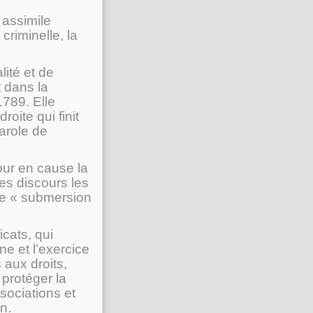
assimile
criminelle, la
lité et de
t dans la
1789. Elle
oite qui finit
parole de
our en cause la
les discours les
ue « submersion
cats, qui
ne et l’exercice
 aux droits,
protéger la
ssociations et
n.