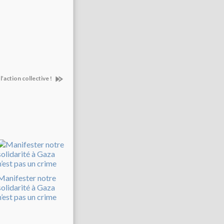
l’action collective !
Manifester notre
solidarité à Gaza
n’est pas un crime