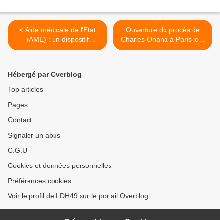
< Aide médicale de l’Etat
Ouverture du procès de
(AME) : un dispositif
Charles Onana à Paris le 7
essentiel de santé publique
octobre 2024 >
à ne pas restreindre
Hébergé par Overblog
Top articles
Pages
Contact
Signaler un abus
C.G.U.
Cookies et données personnelles
Préférences cookies
Voir le profil de LDH49 sur le portail Overblog