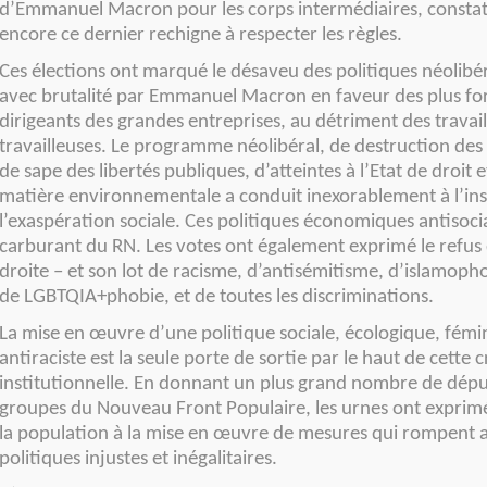
d’Emmanuel Macron pour les corps intermédiaires, constat
encore ce dernier rechigne à respecter les règles.
Ces élections ont marqué le désaveu des politiques néolib
avec brutalité par Emmanuel Macron en faveur des plus for
dirigeants des grandes entreprises, au détriment des travail
travailleuses. Le programme néolibéral, de destruction des 
de sape des libertés publiques, d’atteintes à l’Etat de droit 
matière environnementale a conduit inexorablement à l’inst
l’exaspération sociale. Ces politiques économiques antisocia
carburant du RN. Les votes ont également exprimé le refus
droite – et son lot de racisme, d’antisémitisme, d’islamoph
de LGBTQIA+phobie, et de toutes les discriminations.
La mise en œuvre d’une politique sociale, écologique, fémin
antiraciste est la seule porte de sortie par le haut de cette c
institutionnelle. En donnant un plus grand nombre de dépu
groupes du Nouveau Front Populaire, les urnes ont exprimé
la population à la mise en œuvre de mesures qui rompent 
politiques injustes et inégalitaires.