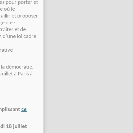
ies pour porter et
e où le
aillir et proposer
gence :
raites et de
n d’une loi cadre
native
t la démocratie,
illet à Paris à
emplissant
ce
i 18 juillet