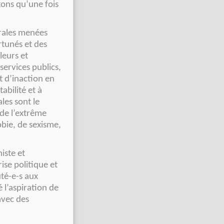
ons qu’une fois
érales menées
tunés et des
leurs et
services publics,
et d’inaction en
abilité et à
les sont le
 de l’extrême
obie, de sexisme,
iste et
rise politique et
té-e-s aux
 l’aspiration de
avec des