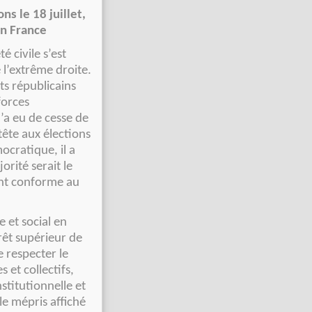
ns le 18 juillet,
en France
é civile s’est
l’extrême droite.
ts républicains
forces
’a eu de cesse de
tête aux élections
ocratique, il a
rité serait le
ent conforme au
 et social en
érêt supérieur de
e respecter le
 et collectifs,
stitutionnelle et
le mépris affiché