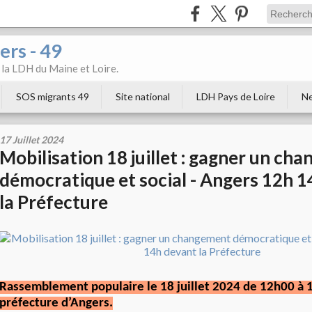
ers - 49
e la LDH du Maine et Loire.
SOS migrants 49
Site national
LDH Pays de Loire
Ne
17 Juillet 2024
Mobilisation 18 juillet : gagner un ch
démocratique et social - Angers 12h 
la Préfecture
Rassemblement populaire le 18 juillet 2024 de 12h00 à 
préfecture d’Angers.