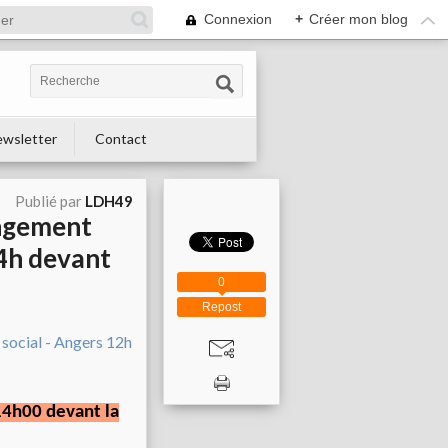
Connexion
+
Créer mon blog
wsletter
Contact
Publié par
LDH49
angement
14h devant
0
Repost
14h00 devant la