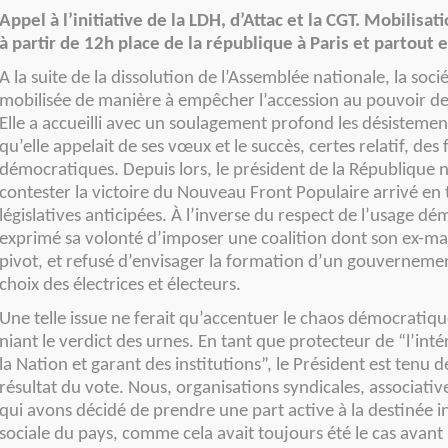
Appel à l’initiative de la LDH, d’Attac et la CGT. Mobilisatio
à partir de 12h place de la république à Paris et partout 
A la suite de la dissolution de l’Assemblée nationale, la sociét
mobilisée de manière à empêcher l’accession au pouvoir de 
Elle a accueilli avec un soulagement profond les désistemen
qu’elle appelait de ses vœux et le succès, certes relatif, des 
démocratiques. Depuis lors, le président de la République n
contester la victoire du Nouveau Front Populaire arrivé en 
législatives anticipées. À l’inverse du respect de l’usage dém
exprimé sa volonté d’imposer une coalition dont son ex-majo
pivot, et refusé d’envisager la formation d’un gouvernem
choix des électrices et électeurs.
Une telle issue ne ferait qu’accentuer le chaos démocratique
niant le verdict des urnes. En tant que protecteur de “l’int
la Nation et garant des institutions”, le Président est tenu d
résultat du vote. Nous, organisations syndicales, associatives
qui avons décidé de prendre une part active à la destinée in
sociale du pays, comme cela avait toujours été le cas avant 