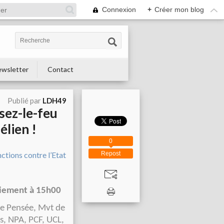
Connexion
+
Créer mon blog
wsletter
Contact
Publié par
LDH49
sez-le-feu
élien !
0
Repost
liement à 15h00
re Pensée, Mvt de
es, NPA, PCF, UCL,