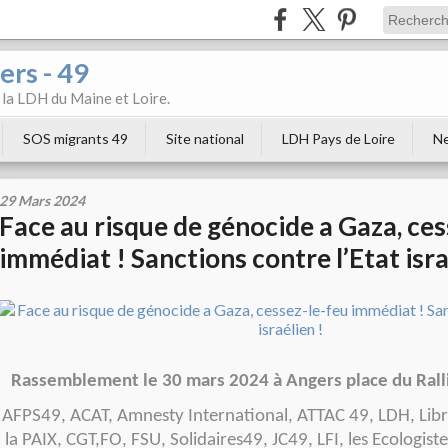
ers - 49
e la LDH du Maine et Loire.
SOS migrants 49
Site national
LDH Pays de Loire
Ne
29 Mars 2024
Face au risque de génocide a Gaza, ces
immédiat ! Sanctions contre l’Etat isra
Rassemblement le 30 mars 2024 à Angers
place du Ral
AFPS49, ACAT, Amnesty International, ATTAC 49, LDH, Lib
la PAIX, CGT,FO, FSU, Solidaires49, JC49, LFI, les Ecologist