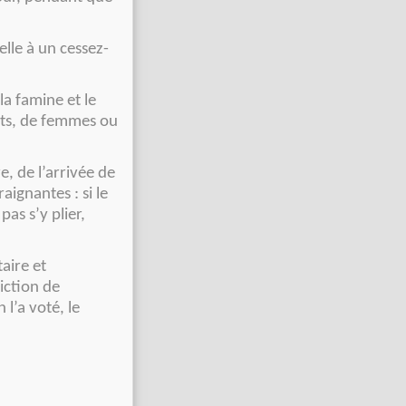
elle à un cessez-
la famine et le
nts, de femmes ou
e, de l’arrivée de
ignantes : si le
s s’y plier,
aire et
iction de
 l’a voté, le