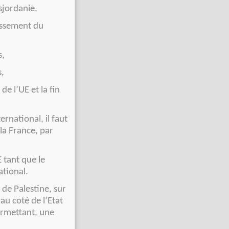
sjordanie,
lissement du
s,
s,
de l’UE et la fin
ernational, il faut
la France, par
 tant que le
ational.
de Palestine, sur
au coté de l’Etat
ermettant, une