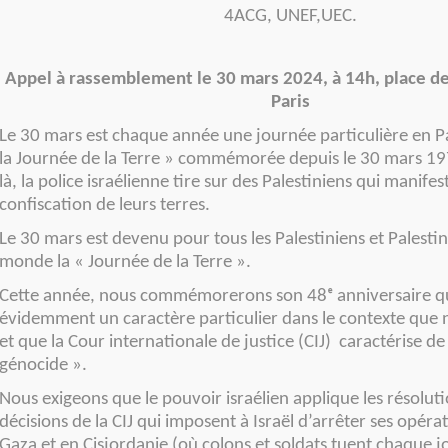
4ACG, UNEF,UEC.
Appel à rassemblement le 30 mars 2024, à 14h, place de
Paris
Le 30 mars est chaque année une journée particulière en Pal
la Journée de la Terre » commémorée depuis le 30 mars 19
là, la police israélienne tire sur des Palestiniens qui manifes
confiscation de leurs terres.
Le 30 mars est devenu pour tous les Palestiniens et Palesti
monde la « Journée de la Terre ».
Cette année, nous commémorerons son 48ᵉ anniversaire q
évidemment un caractère particulier dans le contexte que
et que la Cour internationale de justice (CIJ) caractérise de
génocide ».
Nous exigeons que le pouvoir israélien applique les résoluti
décisions de la CIJ qui imposent à Israël d’arrêter ses opéra
Gaza et en Cisjordanie (où colons et soldats tuent chaque 