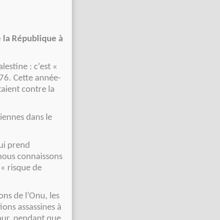
 la République à
estine : c’est «
76. Cette année-
taient contre la
niennes dans le
ui prend
 nous connaissons
 « risque de
ons de l’Onu, les
tions assassines à
jour, pendant que