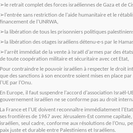
➢
le retrait complet des forces israéliennes de Gaza et de Ci
➢
l’entrée sans restriction de l’aide humanitaire et le rétab
financement de l’UNRWA,
➢
la libération de tous les prisonniers politiques palestinien
➢
la libération des otages israéliens détenu·e·s par le Hama
➢
l’arrêt immédiat de la vente à Israël d’armes par des états 
de toute coopération militaire et sécuritaire avec cet Etat,
Pour contraindre le pouvoir israélien à respecter le droit int
que des sanctions à son encontre soient mises en place par 
l’UE par l’Onu.
En Europe, il faut suspendre l’accord d’association Israël-UE
gouvernement israélien ne se conforme pas au droit intern
La France et l’UE doivent reconnaître immédiatement l’Etat 
ses frontières de 1967 avec Jérusalem-Est comme capitale, 
israélien, seul cadre, conforme aux résolutions de l’Onu, p
paix juste et durable entre Palestiniens et Israéliens.