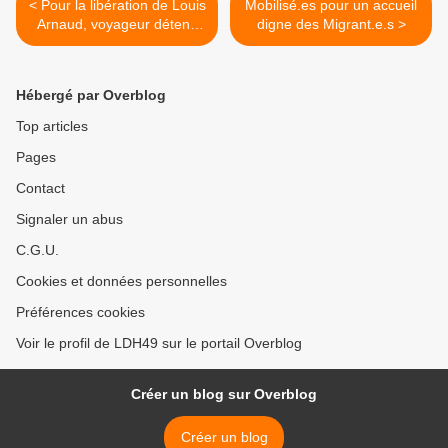
< Pour la libération de Louis
Mobilisé.es pour un accueil
Arnaud, voyageur détenu
digne des Migrant.e.s >
en Iran depuis le 28
septembre 2022
Hébergé par Overblog
Top articles
Pages
Contact
Signaler un abus
C.G.U.
Cookies et données personnelles
Préférences cookies
Voir le profil de LDH49 sur le portail Overblog
Créer un blog sur Overblog
Créer un blog