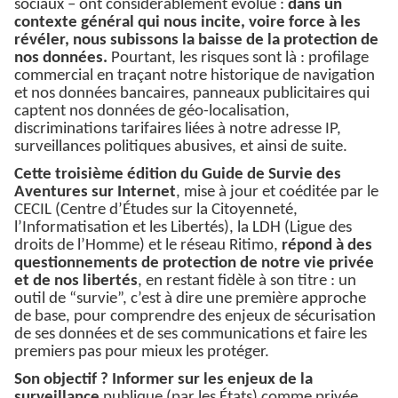
sociaux – ont considérablement évolué :
dans un
contexte général qui nous incite,
voire force
à les
révéler, nous subissons
la baisse de la protection de
nos données.
Pourtant, les risques sont là : profilage
commercial en traçant notre historique de navigation
et nos données bancaires, panneaux publicitaires qui
captent nos données de géo-localisation,
discriminations tarifaires liées à notre adresse IP,
surveillances politiques abusives, et ainsi de suite.
Cette
troisième édition du
Guide de Survie des
Aventures sur Internet
, mise à jour et coéditée par le
CECIL (Centre d’Études sur la Citoyenneté,
l’Informatisation et les Libertés), la LDH (Ligue des
droits de l’Homme) et le réseau Ritimo,
répond à des
questionnements de protection de notre vie privée
et de nos libertés
, en restant fidèle à son titre : un
outil de “survie”, c’est à dire une première approche
de base, pour comprendre des enjeux de sécurisation
de ses données et de ses communications et faire les
premiers pas pour mieux les protéger.
Son objectif ? Informer sur les enjeux de la
surveillance
publique (par les États) comme privée