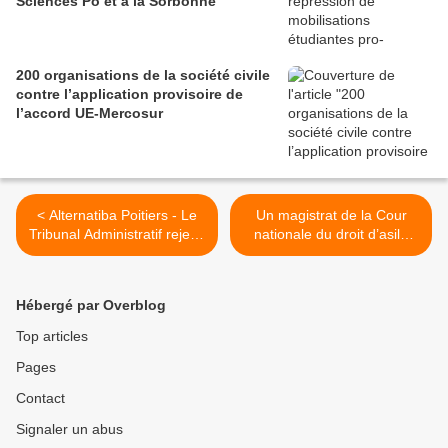
Sciences Po et à la Sorbonne
200 organisations de la société civile
contre l’application provisoire de
l’accord UE-Mercosur
< Alternatiba Poitiers - Le
Un magistrat de la Cour
Tribunal Administratif rejette
nationale du droit d’asile
la demande du Préfet de la
(CNDA) récusé par ses
Vienne de restitution des
pairs >
subventions accordées à
Hébergé par Overblog
l’association
Top articles
Pages
Contact
Signaler un abus