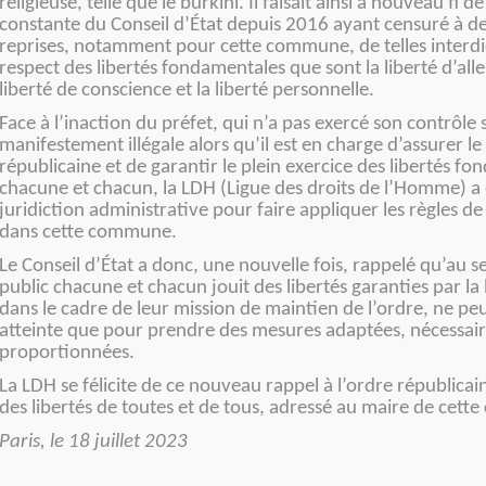
religieuse, telle que le burkini. Il faisait ainsi à nouveau fi 
constante du Conseil d’État depuis 2016 ayant censuré à de
reprises, notamment pour cette commune, de telles interd
respect des libertés fondamentales que sont la liberté d’aller
liberté de conscience et la liberté personnelle.
Face à l’inaction du préfet, qui n’a pas exercé son contrôl
manifestement illégale alors qu’il est en charge d’assurer le 
républicaine et de garantir le plein exercice des libertés f
chacune et chacun, la LDH (Ligue des droits de l’Homme) a d
juridiction administrative pour faire appliquer les règles de 
dans cette commune.
Le Conseil d’État a donc, une nouvelle fois, rappelé qu’au se
public chacune et chacun jouit des libertés garanties par la 
dans le cadre de leur mission de maintien de l’ordre, ne pe
atteinte que pour prendre des mesures adaptées, nécessair
proportionnées.
La LDH se félicite de ce nouveau rappel à l’ordre républica
des libertés de toutes et de tous, adressé au maire de cet
Paris, le 18 juillet 2023