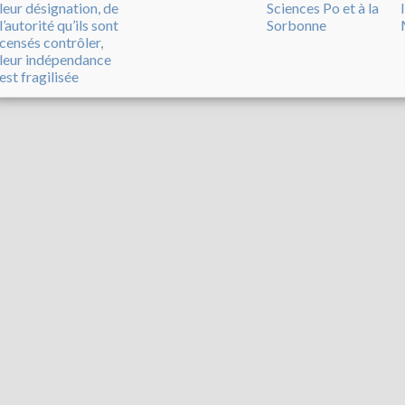
leur désignation, de
Sciences Po et à la
l’autorité qu’ils sont
Sorbonne
censés contrôler,
leur indépendance
est fragilisée