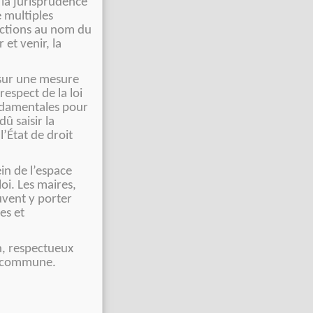
de la jurisprudence
 multiples
ictions au nom du
 et venir, la
e sur une mesure
respect de la loi
ondamentales pour
û saisir la
l’État de droit
in de l’espace
loi. Les maires,
uvent y porter
es et
in, respectueux
te commune.