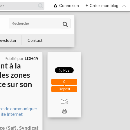
Connexion
+
Créer mon blog
wsletter
Contact
Publié par
LDH49
nt à la
les zones
ce sur son
0
Repost
 (Saf), Syndicat