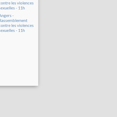
Angers -
Rassemblement
contre les violences
sexuelles - 11h