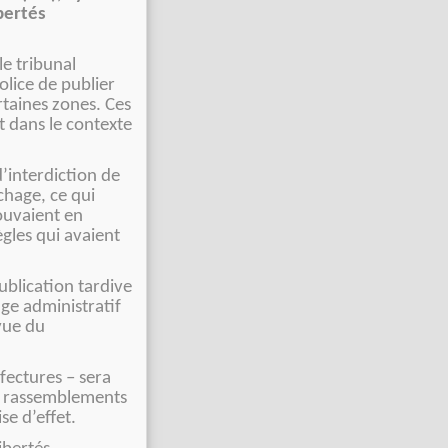
bertés
le tribunal
olice de publier
rtaines zones. Ces
t dans le contexte
d’interdiction de
chage, ce qui
rouvaient en
gles qui avaient
publication tardive
uge administratif
vue du
éfectures – sera
es rassemblements
se d’effet.