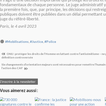
Il s’agit d’une décision importante qui protège les droits et 
fondamentaux de chaque personne. Le juge administratif y
la première fois, que, par principe, les décisions qui restreig
publiques doivent être publiées dans un délai permettant un
juge du référé-liberté.
Paris, le 4 avril 2023
,
,
#Mobilisations
#Justice
#Police
ONU : protéger les droits de l’Homme en luttant contre l’antisémitisme – ne
définition controversée
Six changements d’orientation majeurs sont nécessaires pour remettre l’humain e
l’action des CAF
S'inscrire à la newsletter
Vous aimerez aussi :