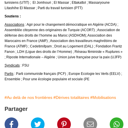
tunisiens (UTIT) ; El Jomhouri ; El Massar ; Ettakattol ; Massaryoune
Litashihe El Massar ; Parti du travail tunisien (PTT)
Soutiens :
Associations
: Agir pour le changement démocratique en Algérie (ACDA) ;
Assemblée citoyenne des originaires de Turquie (ACORT) ; Association de
défense des droits de l’homme au Maroc (ASDHOM); Association des
Marocains en France (AMF) ; Association des travailleurs maghrébins de
France (ATMF) ; Cedetim/Ipam ; Droit au Logement (DAL) ; Fondation Frantz
Fanon ; LDH (Ligue des droits de l’Homme) ; Réseau féministe « Ruptures »
; Riposte Internationale – Algérie ; Union juive française pour la paix (UJFP)
Syndicats
: FSU
Partis
: Parti communiste français (PCF) ; Europe Ecologie les Verts (EELV) ;
Ensemble ; Pour une écologie populaire et sociale (PE
#Au delà de nos frontières
#Dérives totalitaires
#Mobilisations
Partager