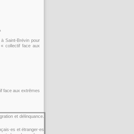
A
à Saint-Brévin pour
« collectif face aux
ctif face aux extrêmes
gration et délinquance.
nçais·es et étranger·es