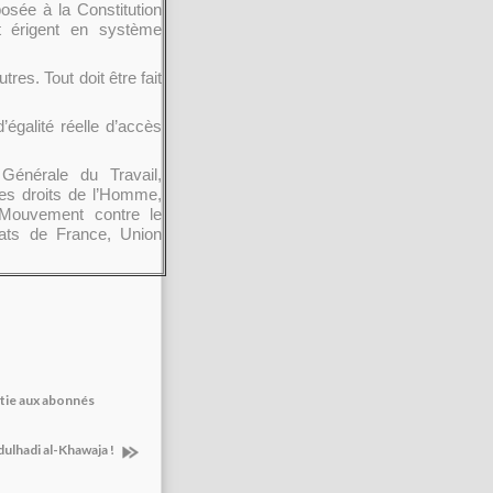
sée à la Constitution
et érigent en système
es. Tout doit être fait
égalité réelle d’accès
Générale du Travail,
des droits de l’Homme,
 Mouvement contre le
cats de France, Union
atie aux abonnés
dulhadi al-Khawaja !