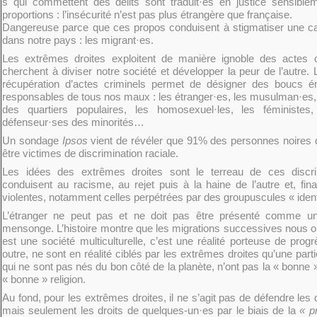
s qui commettent des délits sont traduit·es en justice sensib
proportions : l’insécurité n’est pas plus étrangère que française.
Dangereuse parce que ces propos conduisent à stigmatiser une ca
dans notre pays : les migrant·es.
Les extrêmes droites exploitent de manière ignoble des actes 
cherchent à diviser notre société et développer la peur de l’autre. L
récupération d’actes criminels permet de désigner des boucs ém
responsables de tous nos maux : les étranger·es, les musulman·es, l
des quartiers populaires, les homosexuel·les, les féministes,
défenseur·ses des minorités…
Un sondage
Ipsos
vient de révéler que 91% des personnes noires 
être victimes de discrimination raciale.
Les idées des extrêmes droites sont le terreau de ces discri
conduisent au racisme, au rejet puis à la haine de l’autre et, fin
violentes, notamment celles perpétrées par des groupuscules « identi
L’étranger ne peut pas et ne doit pas être présenté comme un
mensonge. L’histoire montre que les migrations successives nous on
est une société multiculturelle, c’est une réalité porteuse de pro
outre, ne sont en réalité ciblés par les extrêmes droites qu’une part
qui ne sont pas nés du bon côté de la planète, n’ont pas la « bonne 
« bonne » religion.
Au fond, pour les extrêmes droites, il ne s’agit pas de défendre les 
mais seulement les droits de quelques-un·es par le biais de la
« pr