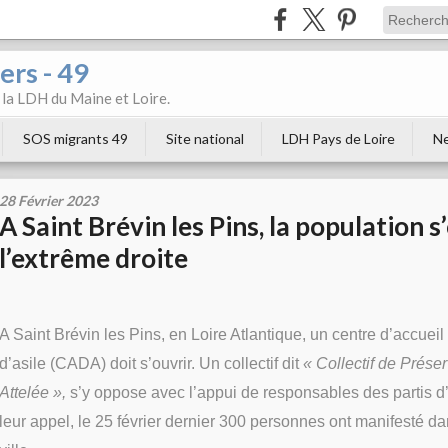
ers - 49
e la LDH du Maine et Loire.
SOS migrants 49
Site national
LDH Pays de Loire
Ne
28 Février 2023
A Saint Brévin les Pins, la population 
l’extrême droite
A Saint Brévin les Pins, en Loire Atlantique, un centre d’accue
d’asile (CADA) doit s’ouvrir. Un collectif dit
« Collectif de Préser
Attelée »,
s’y oppose avec l’appui
de responsables des partis d’
leur appel, le 25 février dernier 300 personnes ont manifesté da