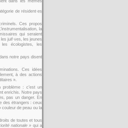
lement dans les mêmes
tégorie de résident·es
criminels. Ces propos
’instrumentalisation, la
issaires qui seraient
es juif·ves, les jeunes
 les écologistes, les
dans notre pays disent
minations. Ces idées
alement, à des actions
taires ».
 problème : c’est un
t enrichis. Notre pays
grès, pas un danger. En
ie des étrangers : ceux
» couleur de peau ou la
droits de toutes et tous
iorité nationale »
qui a