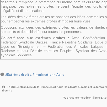
désormais remplacé la préférence du même nom et qui reste oppo
française. Les extrêmes droites refusent l’égalité des droits 
inégalités et discriminations.
Les idées des extrêmes droites ne sont pas des idées comme les autr
pour empêcher les extrêmes droites d’imposer leurs vues.
Opposons aux idées des extrêmes droites les valeurs de liberté, d’
aux droits et de solidarité pour toutes les personnes.
Collectif face aux extrêmes droites :
Attac, Confédération 
Fédération Syndicale Unitaire, France Palestine Solidarité, Ligue 
Ligue de l’Enseignement – Fédération des Amicales Laïques,
Racisme et pour l’Amitié entre les Peuples, Syndicat des Avo
syndicale Solidaires
,
#Extrême droite
#Immigration - Asile
Politique étrangère de la France en Afrique : les droits humains et la démocr
absents
We race for freedom : libérez Ab