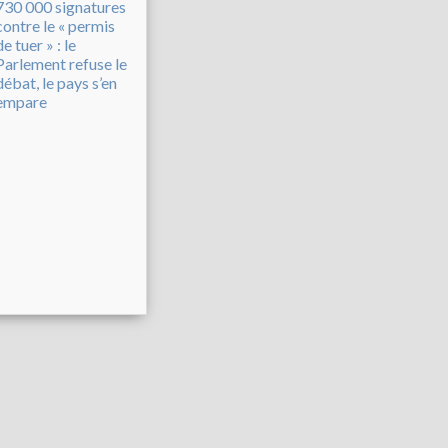
730 000 signatures
contre le « permis
de tuer » : le
Parlement refuse le
débat, le pays s’en
empare