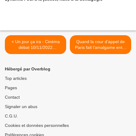
< Un jour ça ira - Cinéma
Quand la cour d’appel de
débat 10/11/2022
Paris fait l’amalgame entre
Chalonnes-sur-Loire
activités militantes et risque
terroriste >
Hébergé par Overblog
Top articles
Pages
Contact
Signaler un abus
C.G.U.
Cookies et données personnelles
Préférences cookies