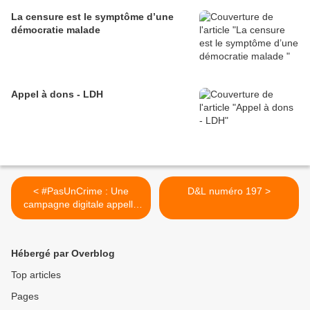
La censure est le symptôme d’une
démocratie malade
Appel à dons - LDH
< #PasUnCrime : Une
D&L numéro 197 >
campagne digitale appelle
les autorités algériennes à
cesser leur assaut contre
l’espace civique et les
Hébergé par Overblog
libertés fondamentales
Top articles
Pages