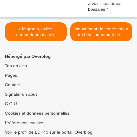
< Migrants, exilés,
Mouvement de contestation
demandeurs d’asile,
du fonctionnement de la
étrangers, sans-papiers, le
CNDA >
respect des droits s’impose
Hébergé par Overblog
Top articles
Pages
Contact
Signaler un abus
C.G.U.
Cookies et données personnelles
Préférences cookies
Voir le profil de LDH49 sur le portail Overblog