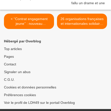
< ‘‘Contrat engagement
26 organisations françaises
jeune’’ : nouveau
et internationales solidaires
renoncement du
de six ONG palestiniennes
gouvernement dans la lutte
classées « terroristes » par
contre la pauvreté
le gouvernement israélien >
Hébergé par Overblog
Top articles
Pages
Contact
Signaler un abus
C.G.U.
Cookies et données personnelles
Préférences cookies
Voir le profil de LDH49 sur le portail Overblog