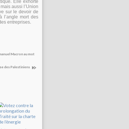
tique. Elle exhorte
 mais aussi l’Union
ve sur le devoir de
à l’angle mort des
des entreprises.
Emmanuel Macron au mot
nse des Palestiniens