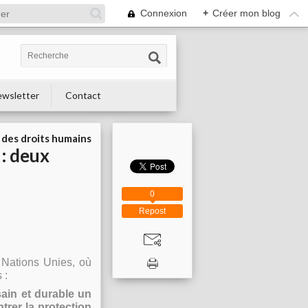
Connexion
+
Créer mon blog
wsletter
Contact
 des droits humains
: deux
0
Repost
 Nations Unies, où
 :
sain et durable un
trer la protection