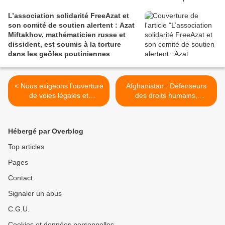
L’association solidarité FreeAzat et
son comité de soutien alertent : Azat
Miftakhov, mathématicien russe et
dissident, est soumis à la torture
dans les geôles poutiniennes
< Nous exigeons l’ouverture
Afghanistan : Défenseurs
de voies légales et
des droits humains,
effectives d’accès à la
journalistes et membres de
France pour la protection
la société civile doivent être
des Afghanes et Afghans
protégés >
Hébergé par Overblog
victimes de persécutions
Top articles
Pages
Contact
Signaler un abus
C.G.U.
Cookies et données personnelles