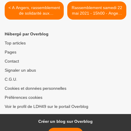
< A Angers, rassemblement
Rassemblement samedi 22
de solidarité aux
mai 2021 - 15h00 - Angers
palestiniens
place du Ralliement >
Hébergé par Overblog
Top articles
Pages
Contact
Signaler un abus
C.G.U.
Cookies et données personnelles
Préférences cookies
Voir le profil de LDH49 sur le portail Overblog
Créer un blog sur Overblog