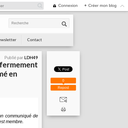
Connexion
+
Créer mon blog
wsletter
Contact
Publié par
LDH49
enfermement
mé en
0
Repost
é un communiqué de
 est membre.