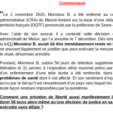
Communiqué
“
Le 2 novembre 2020, Monsieur B. a été enfermé au cen
administrative (CRA) du Mesnil-Amelot sur la base d’une oblig
territoire français (OQTF) prononcée par la préfecture de Seine
Avec l’aide de son avocat, il a contesté cette décision d
administratif de Melun, qui l’a annulée le 7 décembre. Dès lor
la loi
[1]
Monsieur B. aurait dû être immédiatement remis en l
ne pouvant légalement se justifier que pour exécuter la mesur
le visait, désormais annulée.
Pourtant, Monsieur B. subira 56 jours de rétention supplémen
libération le 31 janvier, à l’expiration délai maximal prévu par
d’un enfermement d’une telle durée a été renforcée, dans
problèmes de santé
dont il est affecté. Et son sentiment d’in
accru par le fait qu’il est ressortissant d’un pays vers lequel le
toute façon rendues impossibles par la pandémie.
Comment une privation de liberté aussi manifestement ill
durer 56 jours alors même qu’une décision de justice en sa 
exécutée sans délais ?