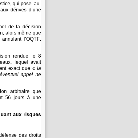
stice, qui pose, au-
 aux dérives d’une
pel de la décision
on, alors même que
 annulant l’OQTF,
ision rendue le 8
eaux, lequel avait
ment exact que «
la
 éventuel appel ne
ion arbitraire que
ant 56 jours à une
 quant aux risques
défense des droits