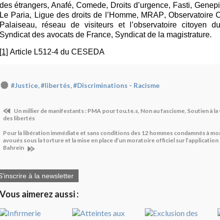
des étrangers,
Anafé
,
Comede
, Droits d’urgence,
Fasti
,
Genepi
Le Paria, Ligue des droits de l’Homme, MRAP, Observatoire
Palaiseau, réseau de visiteurs et l’observatoire citoyen 
Syndicat des avocats de France, Syndicat de la magistrature.
[1]
Article L512-4 du CESEDA
,
,
#Justice
#libertés
#Discriminations - Racisme
Un millier de manifestants : PMA pour tou.te.s, Non au fascisme, Soutien à la Grande Ourse, Marche
des libertés
Pour la libération immédiate et sans conditions des 12 hommes condamnés à mo
avoués sous la torture et la mise en place d’un moratoire officiel sur l’application
Bahreïn
S'inscrire à la newsletter
Vous aimerez aussi :