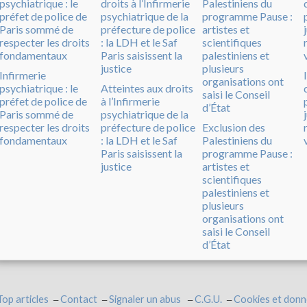
Infirmerie
psychiatrique : le
Atteintes aux droits
préfet de police de
à l’Infirmerie
Paris sommé de
psychiatrique de la
respecter les droits
préfecture de police
Exclusion des
fondamentaux
: la LDH et le Saf
Palestiniens du
Paris saisissent la
programme Pause :
justice
artistes et
scientifiques
palestiniens et
plusieurs
organisations ont
saisi le Conseil
d’État
Top articles
Contact
Signaler un abus
C.G.U.
Cookies et donn