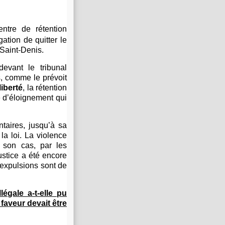
tre de rétention
ation de quitter le
-Saint-Denis.
evant le tribunal
s, comme le prévoit
iberté
, la rétention
e d’éloignement qui
taires, jusqu’à sa
 la loi. La violence
 son cas, par les
justice a été encore
s expulsions sont de
égale a-t-elle pu
faveur devait être