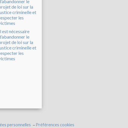
Il est nécessaire
d’abandonner le
projet de loi sur la
justice criminelle et
respecter les
victimes
ées personnelles
Préférences cookies