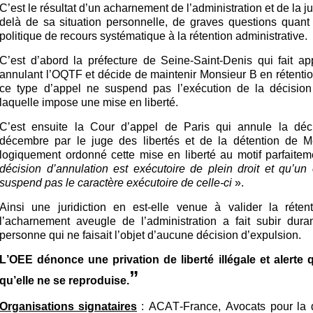
C’est le résultat d’un acharnement de l’administration et de la ju
delà de sa situation personnelle, de graves questions quant
politique de recours systématique à la rétention administrative.
C’est d’abord la préfecture de Seine-Saint-Denis qui fait ap
annulant l’OQTF et décide de maintenir Monsieur B en rétenti
ce type d’appel ne suspend pas l’exécution de la décision
laquelle impose une mise en liberté.
C’est ensuite la Cour d’appel de Paris qui annule la déc
décembre par le juge des libertés et de la détention de M
logiquement ordonné cette mise en liberté au motif parfaite
décision d’annulation est exécutoire de plein droit et qu’un
suspend pas le caractère exécutoire de celle-ci
».
Ainsi une juridiction en est-elle venue à valider la rétent
l’acharnement aveugle de l’administration a fait subir dur
personne qui ne faisait l’objet d’aucune décision d’expulsion.
L’OEE dénonce une privation de liberté illégale et alerte
”
qu’elle ne se reproduise.
Organis
ations
signataires
: ACAT-France, Avocats pour la 