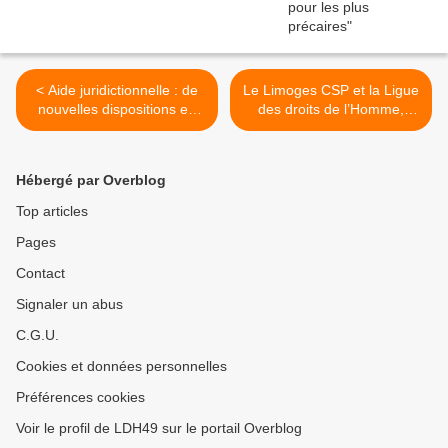
< Aide juridictionnelle : de
Le Limoges CSP et la Ligue
nouvelles dispositions en
des droits de l’Homme,
restreignant l’accès
ensemble contre le racisme
>
Hébergé par Overblog
Top articles
Pages
Contact
Signaler un abus
C.G.U.
Cookies et données personnelles
Préférences cookies
Voir le profil de LDH49 sur le portail Overblog