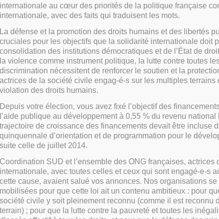
internationale au cœur des priorités de la politique française 
internationale, avec des faits qui traduisent les mots.
La défense et la promotion des droits humains et des libertés p
cruciales pour les objectifs que la solidarité internationale doit 
consolidation des institutions démocratiques et de l’État de droi
la violence comme instrument politique, la lutte contre toutes l
discrimination nécessitent de renforcer le soutien et la protectio
actrices de la société civile engag-é-s sur les multiples terrains 
violation des droits humains.
Depuis votre élection, vous avez fixé l’objectif des financement
l’aide publique au développement à 0,55 % du revenu national 
trajectoire de croissance des financements devait être incluse d
quinquennale d’orientation et de programmation pour le dévelo
suite celle de juillet 2014.
Coordination SUD et l’ensemble des ONG françaises, actrices de
internationale, avec toutes celles et ceux qui sont engagé-e-s a
cette cause, avaient salué vos annonces. Nos organisations se
mobilisées pour que cette loi ait un contenu ambitieux : pour que
société civile y soit pleinement reconnu (comme il est reconnu 
terrain) ; pour que la lutte contre la pauvreté et toutes les inégali