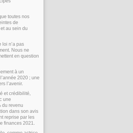
ncipes
que toutes nos
eintes de
et au sein du
 loi n’a pas
ment. Nous ne
mettent en question
llement à un
 l’année 2020 ; une
ers l’avenir.
 et crédibilité,
ec une
 % du revenu
tion dans son avis
t reprise par les
de finances 2021.
vile, comme actrice