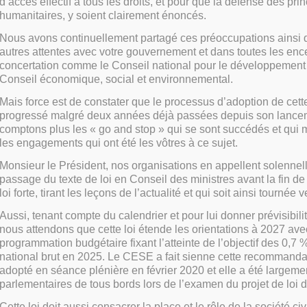
d’accès effectif à tous les droits, et pour que la défense des pri
humanitaires, y soient clairement énoncés.
Nous avons continuellement partagé ces préoccupations ainsi 
autres attentes avec votre gouvernement et dans toutes les enc
concertation comme le Conseil national pour le développement 
Conseil économique, social et environnemental.
Mais force est de constater que le processus d’adoption de cette
progressé malgré deux années déjà passées depuis son lance
comptons plus les « go and stop » qui se sont succédés et qui 
les engagements qui ont été les vôtres à ce sujet.
Monsieur le Président, nos organisations en appellent solenne
passage du texte de loi en Conseil des ministres avant la fin de
loi forte, tirant les leçons de l’actualité et qui soit ainsi tournée v
Aussi, tenant compte du calendrier et pour lui donner prévisibilité
nous attendons que cette loi étende les orientations à 2027 av
programmation budgétaire fixant l’atteinte de l’objectif des 0,7
national brut en 2025. Le CESE a fait sienne cette recommanda
adopté en séance plénière en février 2020 et elle a été largemen
parlementaires de tous bords lors de l’examen du projet de loi 
Cette loi doit aussi consacrer la place et le rôle de la société ci