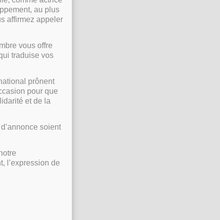
oppement, au plus
us affirmez appeler
mbre vous offre
qui traduise vos
national prônent
’occasion pour que
idarité et de la
s d’annonce soient
notre
t, l’expression de