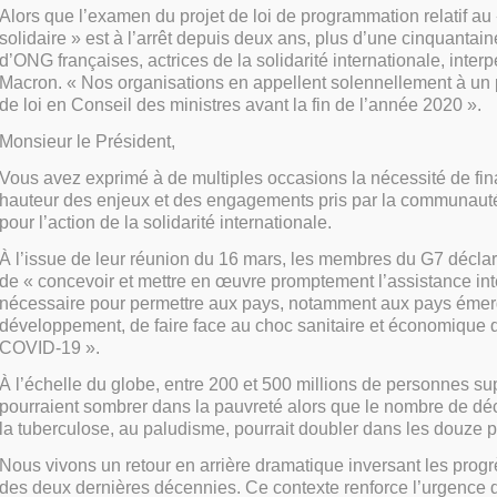
Alors que l’examen du projet de loi de programmation relatif a
solidaire » est à l’arrêt depuis deux ans, plus d’une cinquantain
d’ONG françaises, actrices de la solidarité internationale, inte
Macron. « Nos organisations en appellent solennellement à un
de loi en Conseil des ministres avant la fin de l’année 2020 ».
Monsieur le Président,
Vous avez exprimé à de multiples occasions la nécessité de fi
hauteur des enjeux et des engagements pris par la communauté
pour l’action de la solidarité internationale.
À l’issue de leur réunion du 16 mars, les membres du G7 décla
de « concevoir et mettre en œuvre promptement l’assistance int
nécessaire pour permettre aux pays, notamment aux pays émer
développement, de faire face au choc sanitaire et économique 
COVID-19 ».
À l’échelle du globe, entre 200 et 500 millions de personnes s
pourraient sombrer dans la pauvreté alors que le nombre de déc
la tuberculose, au paludisme, pourrait doubler dans les douze 
Nous vivons un retour en arrière dramatique inversant les progrè
des deux dernières décennies. Ce contexte renforce l’urgence d’