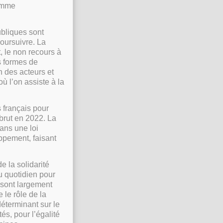
comme
ubliques sont
poursuivre. La
t, le non recours à
es formes de
n des acteurs et
où l’on assiste à la
s français pour
brut en 2022. La
ans une loi
ppement, faisant
 la solidarité
u quotidien pour
 sont largement
 le rôle de la
déterminant sur le
tés, pour l’égalité