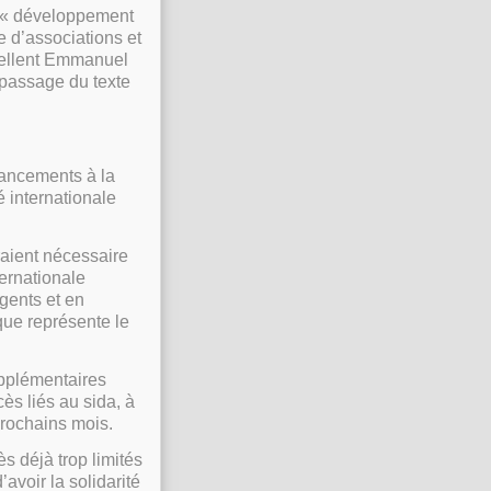
u « développement
e d’associations et
rpellent Emmanuel
 passage du texte
nancements à la
 internationale
raient nécessaire
ernationale
gents et en
que représente le
upplémentaires
ès liés au sida, à
prochains mois.
s déjà trop limités
avoir la solidarité