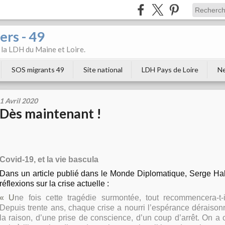
ers - 49
e la LDH du Maine et Loire.
SOS migrants 49
Site national
LDH Pays de Loire
Ne
1 Avril 2020
Dès maintenant !
Covid-19, et la vie bascula
Dans un article publié dans le Monde Diplomatique, Serge Hali
réflexions sur la crise actuelle :
« U
ne
fois cette tragédie surmontée, tout recommencera-t
Depuis trente ans, chaque crise a nourri l’espérance déraison
la raison, d’une prise de conscience, d’un coup d’arrêt. On a