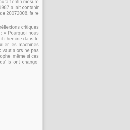
aurait enfin mesuré
987 allait contenir
t de 20072008, faire
éflexions critiques
 : «
Pourquoi nous
il chemine dans le
iller les machines
x vaut alors ne pas
rophe, même si ces
qu’ils ont changé.