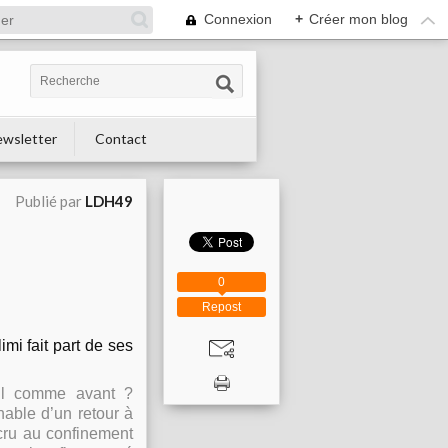
Connexion
+
Créer mon blog
wsletter
Contact
Publié par
LDH49
0
Repost
mi fait part de ses
-il comme avant
?
nable d’un retour à
 cru au confinement