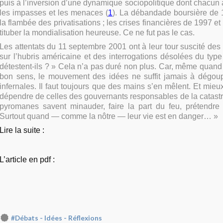
puis à l’inversion d’une dynamique sociopolitique dont chacun 
les impasses et les menaces (
1
). La débandade boursière de 1
la flambée des privatisations
; les crises financières de 1997 e
tituber la mondialisation heureuse. Ce ne fut pas le cas.
Les attentats du 11 septembre 2001 ont à leur tour suscité des r
sur l’hubris américaine et des interrogations désolées du type
détestent-ils
?
» Cela n’a pas duré non plus. Car, même quand 
bon sens, le mouvement des idées ne suffit jamais à dégoup
infernales. Il faut toujours que des mains s’en mêlent. Et mieu
dépendre de celles des gouvernants responsables de la catast
pyromanes savent minauder, faire la part du feu, prétendre 
Surtout quand — comme la nôtre — leur vie est en danger… »
Lire la suite :
L’article en pdf :
#Débats - Idées - Réflexions