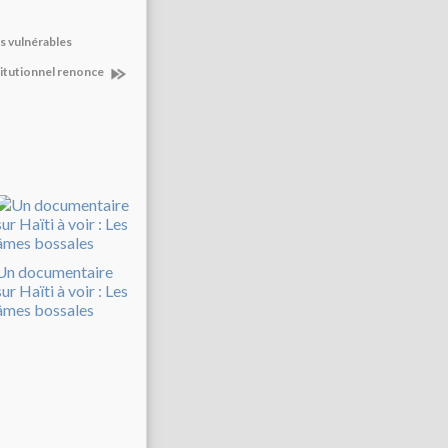
s vulnérables
itutionnel renonce
Un documentaire
sur Haïti à voir : Les
âmes bossales